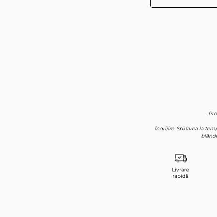
Pro
Îngrijire: Spălarea la te
blânde
Livrare
rapidă