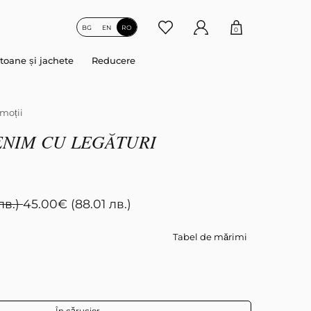
BG
EN
RO
0
toane și jachete
Reducere
moții
ENIM CU LEGĂTURI
лв.)
45.00
€
(88.01 лв.)
Tabel de mărimi
În cărucior