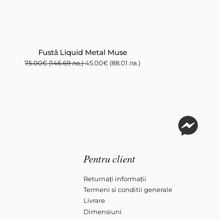
Fustă Liquid Metal Muse
75.00
€
(146.69 лв.)
45.00
€
(88.01 лв.)
14
Pentru client
Returnați informații
Termeni si conditii generale
Livrare
Dimensiuni