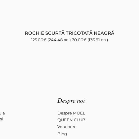
ROCHIE SCURTĂ TRICOTATĂ NEAGRĂ
125.00
€
(244.48 лв.)
70.00
€
(136.91 лв.)
Despre noi
u a
Despre MIJEL
și
QUEEN CLUB
Vouchere
Blog