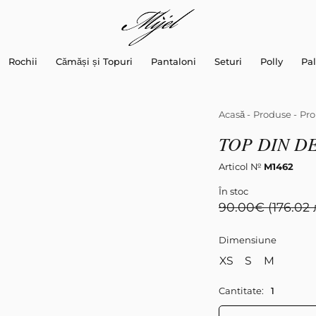
Rochii
Cămăși și Topuri
Pantaloni
Seturi
Polly
Pal
Acasă
-
Produse
-
Pro
TOP DIN D
Articol №
M1462
În stoc
90.00
€
(176.02 
Dimensiune
XS
S
M
Cantitate: