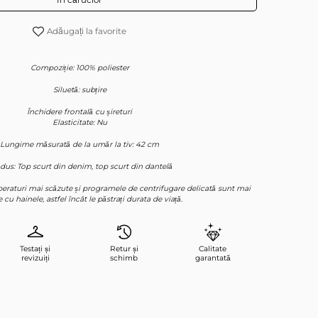
Adăugați la favorite
Compoziție: 100% poliester
Siluetă: subțire
Închidere frontală cu șireturi
Elasticitate: Nu
Lungime măsurată de la umăr la tiv: 42 cm
dus: Top scurt din denim, top scurt din dantelă
mperaturi mai scăzute și programele de centrifugare delicată sunt mai
 cu hainele, astfel încât le păstrați durata de viață.
Testați și
Retur și
Calitate
revizuiți
schimb
garantată