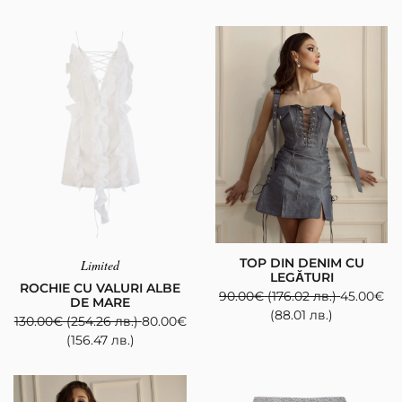
TOP DIN DENIM CU
Limited
LEGĂTURI
ROCHIE CU VALURI ALBE
90.00
€
(176.02 лв.)
45.00
€
DE MARE
(88.01 лв.)
130.00
€
(254.26 лв.)
80.00
€
(156.47 лв.)