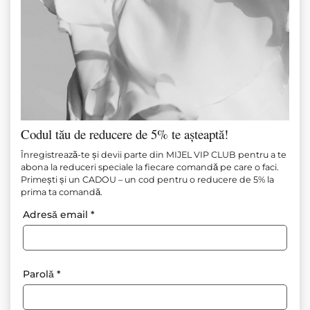
Rochie Liquid Metal
Rochie lungă Liquid Metal
130.00
€
(254.26 лв.)
90.00
€
145.00
€
(283.60 лв.)
(176.02 лв.)
100.00
€
(195.58 лв.)
Codul tău de reducere de 5% te așteaptă!
Înregistrează-te și devii parte din MIJEL VIP CLUB pentru a te
abona la reduceri speciale la fiecare comandă pe care o faci.
Primești și un CADOU – un cod pentru o reducere de 5% la
prima ta comandă.
Adresă email
*
Parolă
*
Top Liquid Metal Muse
Fustă Liquid Metal Muse
80.00
€
(156.47 лв.)
50.00
€
75.00
€
(146.69 лв.)
45.00
€