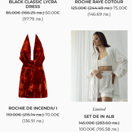
BLACK CLASSIC LYCRA
ROCHIE RAYE COTOUR
DRESS
125.00
€
(244.48 лв.)
75.00
€
85.00
€
(166.25 лв.)
50.00
€
(146.69 лв.)
(97.79 лв.)
ROCHIE DE INCENDIU I
Limited
110.00
€
(215.14 лв.)
70.00
€
SET DE IN ALB
(136.91 лв.)
145.00
€
(283.60 лв.)
100.00
€
(195.58 лв.)