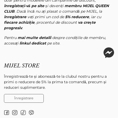
doar pentru modelele din campaniile de discount,
înregistrați-vă pe site
și deveniți
membru MIJEL QUEEN
CLUB
. Dacă încă nu ați plasat o comandă pe MIJEL, la
înregistrare
veți primi un cod de
5% reducere
, iar cu
fiecare achiziție
, procentul de discount
va crește
progresiv
.
Pentru
mai multe detalii
despre condițiile de membru,
accesați
linkul dedicat
pe site.
MIJEL STORE
Înregistrează-te și abonează-te la clubul nostru pentru a
primi o reducere de 5% la prima ta comandă, precum și
reduceri suplimentare.
Înregistrare