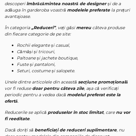
descoperi
îmbrăcămintea noastră de designer
și de a
adăuga în garderoba voastră
modelele preferate
la prețuri
avantajoase.
În categoria
„Reduceri”
, veți găsi
mereu
câteva produse
din fiecare categorie de pe site:
Rochii elegante și casual,
Cămăși și tricouri,
Paltoane și jachete boutique,
Fuste și pantaloni,
Seturi, costume și salopete.
Unele dintre articolele din această
secțiune promoțională
vor fi reduse
doar pentru câteva zile
, așa că verificați
periodic pentru a vedea dacă
modelul preferat este la
ofertă
.
Reducerile se aplică
produselor în stoc limitat
, care
nu vor
fi reeditate
.
Dacă doriți să
beneficiați de reduceri suplimentare
, nu