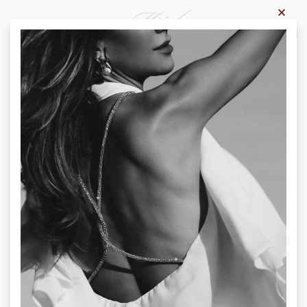
×
0
Acasă
-
Produse
-
Promoții
Promoții