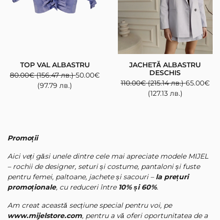
TOP VAL ALBASTRU
JACHETĂ ALBASTRU
DESCHIS
80.00
€
(156.47 лв.)
50.00
€
110.00
€
(215.14 лв.)
65.00
€
(97.79 лв.)
(127.13 лв.)
Promoții
Aici veți găsi unele dintre cele mai apreciate modele MIJEL
– rochii de designer, seturi și costume, pantaloni și fuste
pentru femei, paltoane, jachete și sacouri –
la prețuri
promoționale
, cu reduceri între
10% și 60%
.
Am creat această secțiune special pentru voi, pe
www.mijelstore.com
, pentru a vă oferi oportunitatea de a