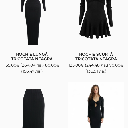
ROCHIE LUNGĂ
ROCHIE SCURTĂ
TRICOTATĂ NEAGRĂ
TRICOTATĂ NEAGRĂ
135.00
€
(264.04 лв.)
80.00
€
125.00
€
(244.48 лв.)
70.00
€
(156.47 лв.)
(136.91 лв.)