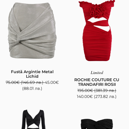
Fustă Argintie Metal
Limited
Lichid
ROCHIE COUTURE CU
75.00
€
(146.69 лв.)
45.00
€
TRANDAFIRI ROSII
(88.01 лв.)
195.00
€
(381.39 лв.)
140.00
€
(273.82 лв.)