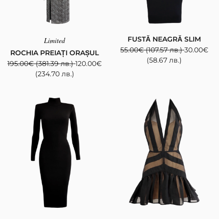
FUSTĂ NEAGRĂ SLIM
Limited
55.00
€
(107.57 лв.)
30.00
€
ROCHIA PREIAȚI ORAȘUL
(58.67 лв.)
195.00
€
(381.39 лв.)
120.00
€
(234.70 лв.)