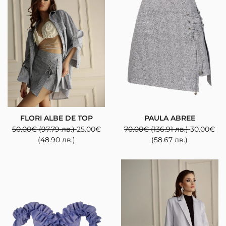
FLORI ALBE DE TOP
PAULA ABREE
50.00
€
(97.79 лв.)
25.00
€
70.00
€
(136.91 лв.)
30.00
€
(48.90 лв.)
(58.67 лв.)