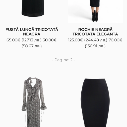
FUSTĂ LUNGĂ TRICOTATĂ
ROCHIE NEAGRĂ
NEAGRĂ
TRICOTATĂ ELEGANTĂ
65.00
€
(127.13 лв.)
30.00
€
125.00
€
(244.48 лв.)
70.00
€
(58.67 лв.)
(136.91 лв.)
- Pagina: 2 -