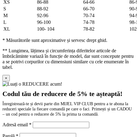
XS
86-88
64-66
86-
S
88-92
66-70
90-
M
92-96
70-74
94-
L
96-100
74-78
98-
XL
100- 104
78-82
102
* Măsurătorile sunt aproximative și servesc drept ghid.
** Lungimea, lățimea și circumferința diferitelor articole de
îmbrăcăminte variază în funcție de model, dar sunt concepute pentru
a se potrivi corpurilor cu dimensiuni similare cu cele enumerate în
tabel.
×
Codul tău de reducere de 5% te așteaptă!
Înregistrează-te și devii parte din MIJEL VIP CLUB pentru a te abona la
reduceri speciale la fiecare comandă pe care o faci. Primești și un CADOU
– un cod pentru o reducere de 5% la prima ta comandă.
Adresă email
*
Parolă
*