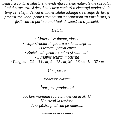
pentru a contura silueta și a evidenția curbele naturale ale corpului.
Croiul structurat și decolteul curat conferă o eleganță modernă, în
timp ce relieful delicat al materialului adaugă o senzație de lux și
profunzime. Ideal pentru combinații cu pantaloni cu talie înaltă, o
fustă sau ca parte a unui look de seară cu o jachetă.
Detalii
• Material sculptant, elastic
• Cupe structurate pentru o siluetă definită
• Decolteu pătrat curat
• Bretele late pentru confort și stabilitate
• Lungime scurtă, modernă
• Lungime: XS – 34 cm, S – 35 cm, M – 36 cm, L – 37 cm
Compoziție
Poliester, elastan
Îngrijirea produsului
Spălare manuală sau ciclu delicat la 30°C.
Nu uscați la uscător.
A se păstra pliat sau pe umeraș.