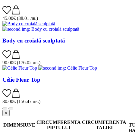
45.00
€
(88.01 лв.)
Body cu croială sculptată
90.00
€
(176.02 лв.)
Célie Fleur Top
80.00
€
(156.47 лв.)
×
CIRCUMFERENTA
CIRCUMFERENTA
DIMENSIUNE
TU
PIPTULUI
TALIEI
H