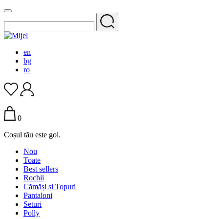
en
bg
ro
0
Coșul tău este gol.
Nou
Toate
Best sellers
Rochii
Cămăși și Topuri
Pantaloni
Seturi
Polly