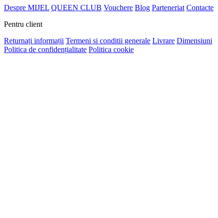
Despre MIJEL
QUEEN CLUB
Vouchere
Blog
Parteneriat
Contacte
Pentru client
Returnați informații
Termeni si conditii generale
Livrare
Dimensiuni
Politica de confidențialitate
Politica cookie