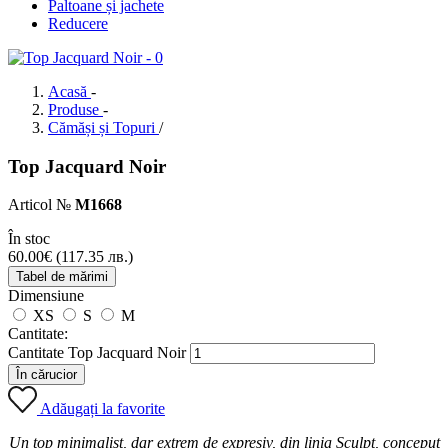
Paltoane și jachete
Reducere
Acasă
-
Produse
-
Cămăși și Topuri
/
Top Jacquard Noir
Articol №
М1668
În stoc
60.00
€
(117.35 лв.)
Tabel de mărimi
Dimensiune
XS
S
M
Cantitate:
Cantitate Top Jacquard Noir
În cărucior
Adăugați la favorite
Un top minimalist, dar extrem de expresiv, din linia Sculpt, conceput