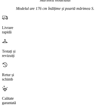
Mărimea modelului
Modelul are 176 cm înălțime și poartă mărimea S.
Livrare
rapidă
Testați și
revizuiți
Retur și
schimb
Calitate
garantată