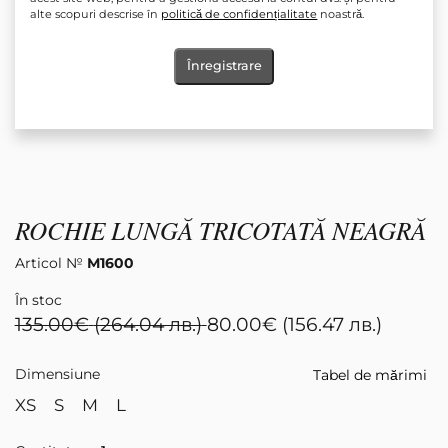
alte scopuri descrise în
politică de confidențialitate
noastră.
Înregistrare
ROCHIE LUNGĂ TRICOTATĂ NEAGRĂ
Articol №
М1600
În stoc
135.00
€
(264.04 лв.)
80.00
€
(156.47 лв.)
Dimensiune
Tabel de mărimi
XS
S
M
L