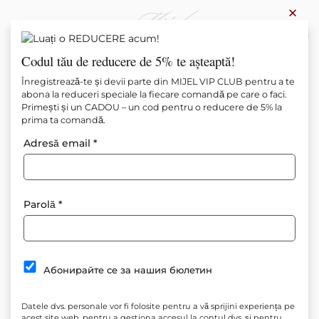
×
0
Codul tău de reducere de 5% te așteaptă!
Înregistrează-te și devii parte din MIJEL VIP CLUB pentru a te
abona la reduceri speciale la fiecare comandă pe care o faci.
Primești și un CADOU – un cod pentru o reducere de 5% la
prima ta comandă.
Adresă email
*
Parolă
*
Абонирайте се за нашия бюлетин
Datele dvs. personale vor fi folosite pentru a vă sprijini experiența pe
acest site web, pentru a gestiona accesul la contul dvs. și pentru