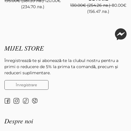
195.00
€
(381.39 лв.)
120.00
€
130.00
€
(254.26 лв.)
80.00
€
(234.70 лв.)
(156.47 лв.)
MIJEL STORE
Înregistrează-te și abonează-te la clubul nostru pentru a
primi o reducere de 5% la prima ta comandă, precum și
reduceri suplimentare.
Înregistrare
Despre noi