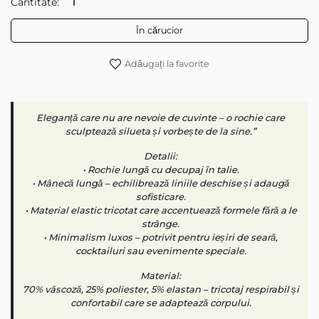
Cantitate:
În cărucior
Adăugați la favorite
Eleganță care nu are nevoie de cuvinte – o rochie care
sculptează silueta și vorbește de la sine.”
Detalii:
• Rochie lungă cu decupaj în talie.
• Mânecă lungă – echilibrează liniile deschise și adaugă
sofisticare.
• Material elastic tricotat care accentuează formele fără a le
strânge.
• Minimalism luxos – potrivit pentru ieșiri de seară,
cocktailuri sau evenimente speciale.
Material:
70% vâscoză, 25% poliester, 5% elastan – tricotaj respirabil și
confortabil care se adaptează corpului.