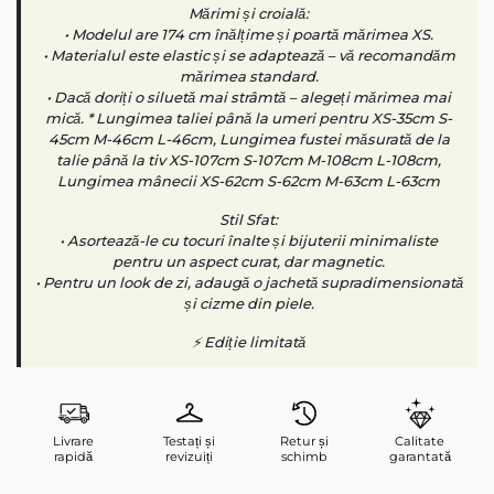
Mărimi și croială:
• Modelul are 174 cm înălțime și poartă mărimea XS.
• Materialul este elastic și se adaptează – vă recomandăm
mărimea standard.
• Dacă doriți o siluetă mai strâmtă – alegeți mărimea mai
mică. * Lungimea taliei până la umeri pentru XS-35cm S-
45cm M-46cm L-46cm, Lungimea fustei măsurată de la
talie până la tiv XS-107cm S-107cm M-108cm L-108cm,
Lungimea mânecii XS-62cm S-62cm M-63cm L-63cm
Stil Sfat:
• Asortează-le cu tocuri înalte și bijuterii minimaliste
pentru un aspect curat, dar magnetic.
• Pentru un look de zi, adaugă o jachetă supradimensionată
și cizme din piele.
⚡ Ediție limitată
Livrare
Testați și
Retur și
Calitate
rapidă
revizuiți
schimb
garantată