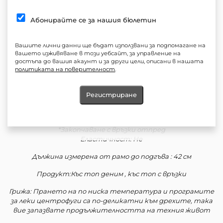
Количество:
Абонирайте се за нашия бюлетин
В количката
Бърза поръчка: +359 897 91 55 71
Вашите лични данни ще бъдат използвани за подпомагане на
вашето изживяване в този уебсайт, за управление на
достъпа до вашия акаунт и за други цели, описани в нашата
Добави в любими
политиката на поверителност
.
Състав: 100% Полиестер
Регистриране
Силует: Втален
*Закопчаване с връзки отпред
Еластичност: Не
Дължина измерена от рамо до подгъва : 42 см
Продукт:Къс топ деним , къс топ с връзки
Грижа: Прането на по ниска температура и програмите
за леки центрофуги са по-деликатни към дрехите, така
вие запазвате продължителността на техния живот