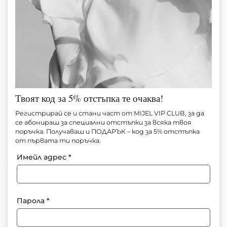
Твоят код за 5% отстъпка те очаква!
ТОП DENIM WITH TIES
Регистрирай се и стани част от MIJEL VIP CLUB, за да
се абонираш за специални отстъпки за всяка твоя
поръчка. Получаваш и ПОДАРЪК – код за 5% отстъпка
Артикул №
M1462
от първата ти поръчка.
В наличност
Имейл адрес
*
90.00
€
(176.02 лв.)
45.00
€
(88.01 лв.)
Размер
Таблица с размери
Парола
*
XS
S
M