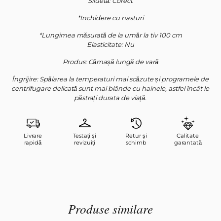
Siluetă: Corect
*Inchidere cu nasturi
Абонирайте се за нашия бюлетин
*Lungimea măsurată de la umăr la tiv 100 cm
Elasticitate: Nu
Datele dvs. personale vor fi folosite pentru a vă sprijini experiența pe
acest site web, pentru a gestiona accesul la contul dvs. și pentru
alte scopuri descrise în
politică de confidențialitate
noastră.
Produs: Cămașă lungă de vară
Îngrijire: Spălarea la temperaturi mai scăzute și programele de
Înregistrare
centrifugare delicată sunt mai blânde cu hainele, astfel încât le
păstrați durata de viață.
Livrare
Testați și
Retur și
Calitate
rapidă
revizuiți
schimb
garantată
Produse similare