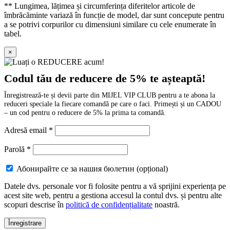
** Lungimea, lățimea și circumferința diferitelor articole de
îmbrăcăminte variază în funcție de model, dar sunt concepute pentru
a se potrivi corpurilor cu dimensiuni similare cu cele enumerate în
tabel.
×
Codul tău de reducere de 5% te așteaptă!
Înregistrează-te și devii parte din MIJEL VIP CLUB pentru a te abona la
reduceri speciale la fiecare comandă pe care o faci. Primești și un CADOU
– un cod pentru o reducere de 5% la prima ta comandă.
Adresă email
*
Parolă
*
Абонирайте се за нашия бюлетин
(opțional)
Datele dvs. personale vor fi folosite pentru a vă sprijini experiența pe
acest site web, pentru a gestiona accesul la contul dvs. și pentru alte
scopuri descrise în
politică de confidențialitate
noastră.
Înregistrare