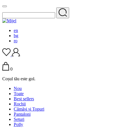
en
bg
ro
0
Coșul tău este gol.
Nou
Toate
Best sellers
Rochii
Cămăși și Topuri
Pantaloni
Seturi
Polly