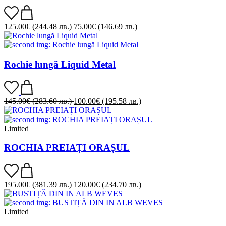
125.00
€
(244.48 лв.)
75.00
€
(146.69 лв.)
Rochie lungă Liquid Metal
145.00
€
(283.60 лв.)
100.00
€
(195.58 лв.)
Limited
ROCHIA PREIAȚI ORAȘUL
195.00
€
(381.39 лв.)
120.00
€
(234.70 лв.)
Limited