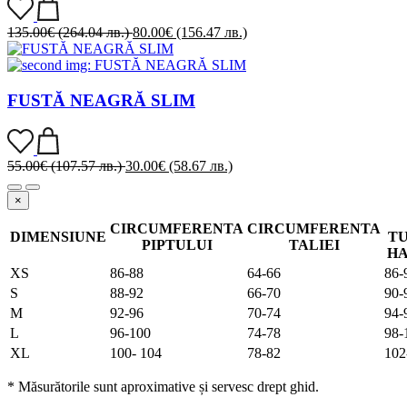
135.00
€
(264.04 лв.)
80.00
€
(156.47 лв.)
FUSTĂ NEAGRĂ SLIM
55.00
€
(107.57 лв.)
30.00
€
(58.67 лв.)
×
CIRCUMFERENTA
CIRCUMFERENTA
DIMENSIUNE
TU
PIPTULUI
TALIEI
H
XS
86-88
64-66
86-
S
88-92
66-70
90-
M
92-96
70-74
94-
L
96-100
74-78
98-
XL
100- 104
78-82
102
* Măsurătorile sunt aproximative și servesc drept ghid.