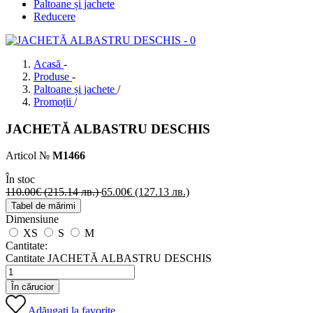
Paltoane și jachete
Reducere
Acasă
-
Produse
-
Paltoane și jachete
/
Promoții
/
JACHETĂ ALBASTRU DESCHIS
Articol №
M1466
În stoc
110.00
€
(215.14 лв.)
65.00
€
(127.13 лв.)
Tabel de mărimi
Dimensiune
XS
S
M
Cantitate:
Cantitate JACHETĂ ALBASTRU DESCHIS
În cărucior
Adăugați la favorite