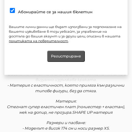
Черeн сет с топ и клин с висока талия
Абонирайте се за нашия бюлетин
Описание:
Силует, който подчертава тялото и в същото време
дава комфорт.
Вашите лични данни ще бъдат използвани за подпомагане на
вашето изживяване в този уебсайт, за управление на
Топът е с изчистен дизайн и тънки презрамки, а клинът е
достъпа до вашия акаунт и за други цели, описани в нашата
с висока талия и акцент в долната част – разрез, който
политиката на поверителност
.
подчертава обувките.
Регистриране
Детайли:
• Топ с еластичен силует, подходящ за носене както
самостоятелно, така и под сако или кожено яке.
• Високата талия на клина оформя линията на тялото и
визуално издължава краката.
• Материя с еластичност, която приляга към различни
типове фигури, без да стяга.
Материя:
Стегнат супер еластичен плат (полиестер + еластан),
мек на допир, не прозира.SHAPE UP материя
Размери и пасване:
• Моделът е висок 174 см и носи размер XS.