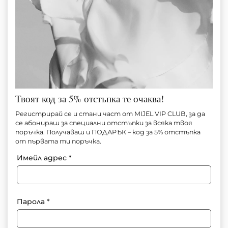
Твоят код за 5% отстъпка те очаква!
СЕТ BLACK EDIT
Регистрирай се и стани част от MIJEL VIP CLUB, за да
се абонираш за специални отстъпки за всяка твоя
поръчка. Получаваш и ПОДАРЪК – код за 5% отстъпка
Артикул №
М1614
от първата ти поръчка.
90.00
€
(176.02 лв.)
Имейл адрес
*
За информация: +359 897 91 55 71
Парола
*
Добави в любими