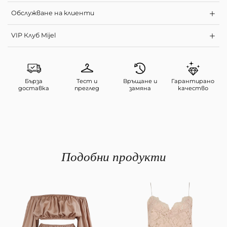
Обслужване на клиенти
VIP Клуб Mijel
Бърза
Тест и
Връщане и
Гарантирано
доставка
преглед
замяна
качество
Подобни продукти