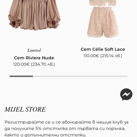
Сет Célie Soft Lace
Limited
110.00
€
(215.14 лв.)
Сет Riviera Nude
120.00
€
(234.70 лв.)
MIJEL STORE
Регистрирайте се и се абонирайте в нашия клуб за
да получите 5% отстъпка от първата си поръчка,
както и допълнителни отстъпки.