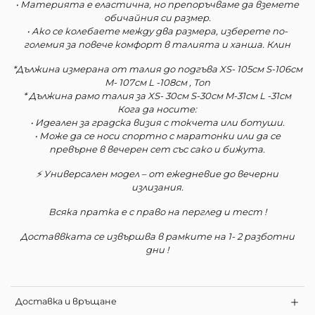
• Материята е еластична, но препоръчваме да вземете
обичайния си размер.
• Ако се колебаете между два размера, изберете по-
големия за повече комфорт в талията и ханша. Клин
*Дължина измерана от талия до подгъва XS- 105см S-106см
M- 107см L -108см , Топ
* Дължина рамо талия за XS- 30см S-30см M-31см L -31см
Кога да носите:
• Идеален за градска визия с токчета или ботуши.
• Може да се носи спортно с маратонки или да се
превърне в вечерен сет със сако и бижута.
⚡ Универсален модел – от ежедневие до вечерни
излизания.
Всяка пратка е с право на перглед и тест !
Доставвката се извършва в рамките на 1- 2 разботни
дни !
Доставка и връщане