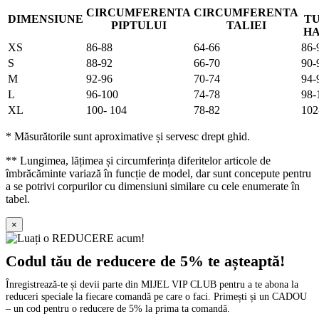
CIRCUMFERENTA
CIRCUMFERENTA
DIMENSIUNE
TU
PIPTULUI
TALIEI
H
XS
86-88
64-66
86-
S
88-92
66-70
90-
M
92-96
70-74
94-
L
96-100
74-78
98-
XL
100- 104
78-82
102
* Măsurătorile sunt aproximative și servesc drept ghid.
** Lungimea, lățimea și circumferința diferitelor articole de
îmbrăcăminte variază în funcție de model, dar sunt concepute pentru
a se potrivi corpurilor cu dimensiuni similare cu cele enumerate în
tabel.
×
Codul tău de reducere de 5% te așteaptă!
Înregistrează-te și devii parte din MIJEL VIP CLUB pentru a te abona la
reduceri speciale la fiecare comandă pe care o faci. Primești și un CADOU
– un cod pentru o reducere de 5% la prima ta comandă.