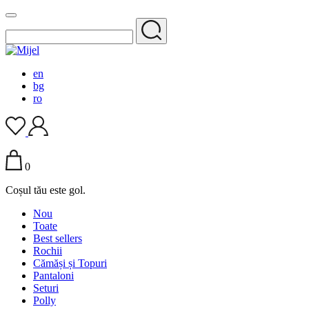
en
bg
ro
0
Coșul tău este gol.
Nou
Toate
Best sellers
Rochii
Cămăși și Topuri
Pantaloni
Seturi
Polly