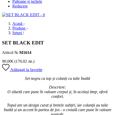
Paltoane și jachete
Reducere
Acasă
-
Produse
-
Seturi
/
SET BLACK EDIT
Articol №
М1614
90.00
€
(176.02 лв.)
Adăugați la favorite
Set negru cu top și colanți cu talie înaltă
Descriere:
O siluetă care pune în valoare corpul și, în același timp, oferă
confort.
Topul are un design curat și bretele subțiri, iar colanții au talie
înaltă și un accent în partea de jos - o croială care pune în valoare
pantofii.