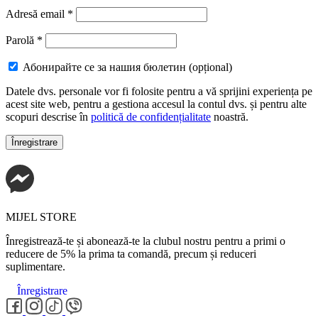
Adresă email
*
Parolă
*
Абонирайте се за нашия бюлетин
(opțional)
Datele dvs. personale vor fi folosite pentru a vă sprijini experiența pe
acest site web, pentru a gestiona accesul la contul dvs. și pentru alte
scopuri descrise în
politică de confidențialitate
noastră.
Înregistrare
MIJEL STORE
Înregistrează-te și abonează-te la clubul nostru pentru a primi o
reducere de 5% la prima ta comandă, precum și reduceri
suplimentare.
Înregistrare