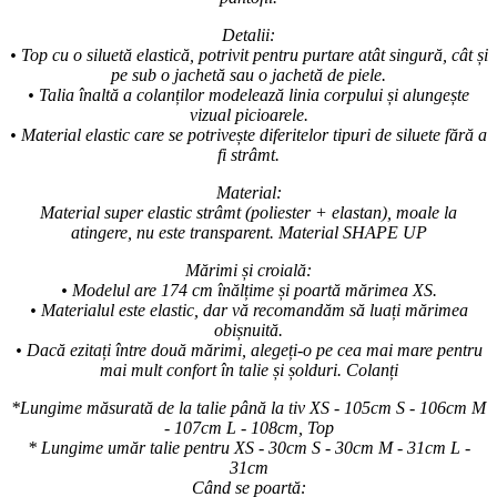
Detalii:
• Top cu o siluetă elastică, potrivit pentru purtare atât singură, cât și
pe sub o jachetă sau o jachetă de piele.
• Talia înaltă a colanților modelează linia corpului și alungește
vizual picioarele.
• Material elastic care se potrivește diferitelor tipuri de siluete fără a
fi strâmt.
Material:
Material super elastic strâmt (poliester + elastan), moale la
atingere, nu este transparent. Material SHAPE UP
Mărimi și croială:
• Modelul are 174 cm înălțime și poartă mărimea XS.
• Materialul este elastic, dar vă recomandăm să luați mărimea
obișnuită.
• Dacă ezitați între două mărimi, alegeți-o pe cea mai mare pentru
mai mult confort în talie și șolduri. Colanți
*Lungime măsurată de la talie până la tiv XS - 105cm S - 106cm M
- 107cm L - 108cm, Top
* Lungime umăr talie pentru XS - 30cm S - 30cm M - 31cm L -
31cm
Când se poartă: