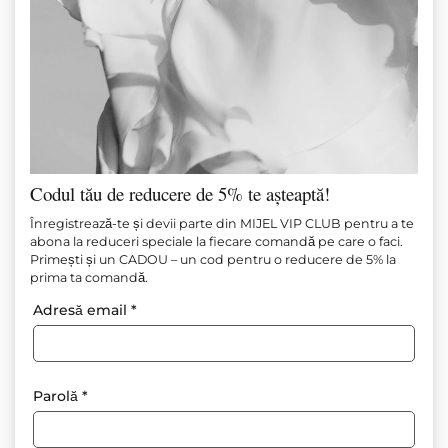
Codul tău de reducere de 5% te așteaptă!
TOP ALB DIN DANTELĂ ȘI SATIN
Înregistrează-te și devii parte din MIJEL VIP CLUB pentru a te
abona la reduceri speciale la fiecare comandă pe care o faci.
Primești și un CADOU – un cod pentru o reducere de 5% la
Articol №
M1513
prima ta comandă.
95.00
€
(185.80 лв.)
55.00
€
(107.57 лв.)
Adresă email
*
Adăugați la favorite
Parolă
*
Compoziție: Poliester 100%
Culoare: alb