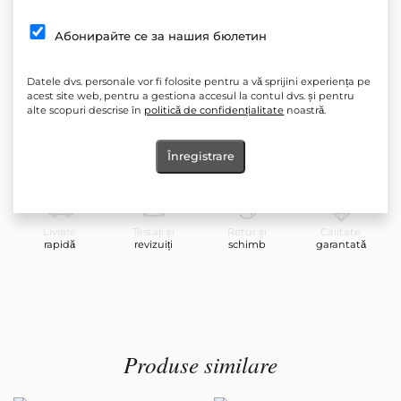
Siluetă: subțire
Абонирайте се за нашия бюлетин
*Inchidere cu fermoar
Elasticitate: Nu
Datele dvs. personale vor fi folosite pentru a vă sprijini experiența pe
acest site web, pentru a gestiona accesul la contul dvs. și pentru
Produs: Top alb cu spatele gol, top alb cu dantelă
alte scopuri descrise în
politică de confidențialitate
noastră.
Îngrijire: Spălarea la temperaturi mai scăzute și programele de
centrifugare delicată sunt mai blânde cu hainele, astfel încât le
Înregistrare
păstrați durata de viață.
Livrare
Testați și
Retur și
Calitate
rapidă
revizuiți
schimb
garantată
Produse similare