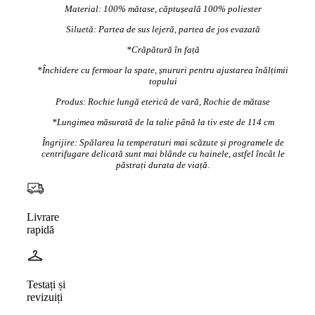
Material: 100% mătase, căptușeală 100% poliester
Siluetă: Partea de sus lejeră, partea de jos evazată
*Crăpătură în față
*Închidere cu fermoar la spate, șnururi pentru ajustarea înălțimii
topului
Produs: Rochie lungă eterică de vară, Rochie de mătase
*Lungimea măsurată de la talie până la tiv este de 114 cm
Îngrijire: Spălarea la temperaturi mai scăzute și programele de
centrifugare delicată sunt mai blânde cu hainele, astfel încât le
păstrați durata de viață.
Livrare
rapidă
Testați și
revizuiți