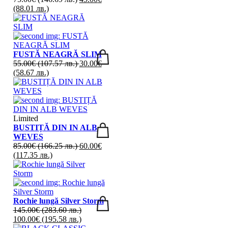
(88.01 лв.)
FUSTĂ NEAGRĂ SLIM
55.00
€
(107.57 лв.)
30.00
€
(58.67 лв.)
Limited
BUSTIȚĂ DIN IN ALB
WEVES
85.00
€
(166.25 лв.)
60.00
€
(117.35 лв.)
Rochie lungă Silver Storm
145.00
€
(283.60 лв.)
100.00
€
(195.58 лв.)