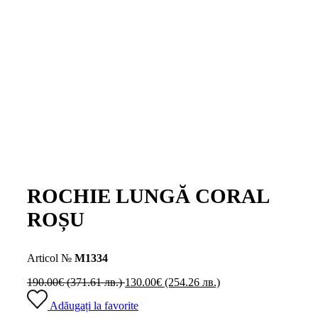
ROCHIE LUNGĂ CORAL
ROȘU
Articol №
M1334
190.00
€
(371.61 лв.)
130.00
€
(254.26 лв.)
Adăugați la favorite