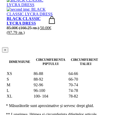
BLACK CLASSIC
LYCRA DRESS
85.00
€
(166.25 лв.)
50.00
€
(97.79 лв.)
×
CIRCUMFERENTA
CIRCUMFERENTA
DIMENSIUNE
TUR
PIPTULUI
TALIEI
HAN
XS
86-88
64-66
86-90
S
88-92
66-70
90-94
M
92-96
70-74
94-98
L
96-100
74-78
98-102
XL
100- 104
78-82
102-1
* Măsurătorile sunt aproximative și servesc drept ghid.
** Lungimea, lățimea și circumferința diferitelor articole