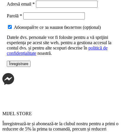
Adresă email
*
Parolă
*
Абонирайте се за нашия бюлетин
(opțional)
Datele dvs. personale vor fi folosite pentru a vă sprijini
experiența pe acest site web, pentru a gestiona accesul la
contul dvs. și pentru alte scopuri descrise în
politică de
confidențialitate
noastră.
Înregistrare
MIJEL STORE
Înregistrează-te și abonează-te la clubul nostru pentru a primi o
reducere de 5% la prima ta comandă, precum și reduceri