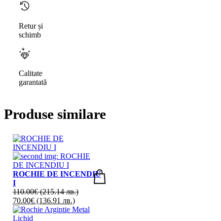
Retur și
schimb
Calitate
garantată
Produse similare
ROCHIE DE INCENDIU
I
110.00
€
(215.14 лв.)
70.00
€
(136.91 лв.)