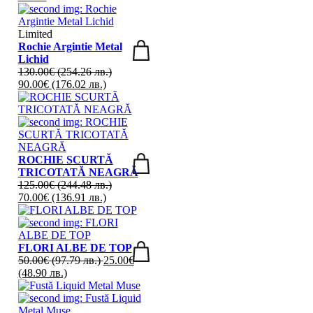
Limited
Rochie Argintie Metal
Lichid
130.00
€
(254.26 лв.)
90.00
€
(176.02 лв.)
ROCHIE SCURTĂ
TRICOTATĂ NEAGRĂ
125.00
€
(244.48 лв.)
70.00
€
(136.91 лв.)
FLORI ALBE DE TOP
50.00
€
(97.79 лв.)
25.00
€
(48.90 лв.)