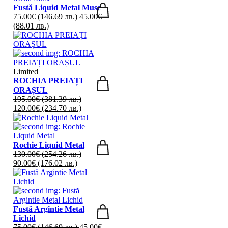
Fustă Liquid Metal Muse
75.00
€
(146.69 лв.)
45.00
€
(88.01 лв.)
Limited
ROCHIA PREIAȚI
ORAȘUL
195.00
€
(381.39 лв.)
120.00
€
(234.70 лв.)
Rochie Liquid Metal
130.00
€
(254.26 лв.)
90.00
€
(176.02 лв.)
Fustă Argintie Metal
Lichid
75.00
€
(146.69 лв.)
45.00
€