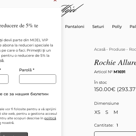
×
reducere de 5% te
Rochii
Cămăși și Topuri
Pantaloni
Seturi
Polly
Pal
și devii parte din MIJEL VIP
 abona la reduceri speciale la
Acasă
-
Produse
-
Roc
pe care o faci. Primești și un
pentru o reducere de 5% la
Rochie Allu
dă.
*
Parolă
*
Articol №
М1691
În stoc
150.00
€
(293.37
е се за нашия бюлетин
Dimensiune
e vor fi folosite pentru a vă sprijini
XS
S
M
t site web, pentru a gestiona accesul
entru alte scopuri descrise în
politică
e
noastră.
Cantitate: