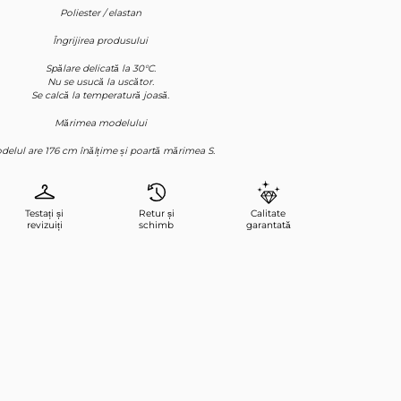
Poliester / elastan
Îngrijirea produsului
Spălare delicată la 30°C.
Nu se usucă la uscător.
Se calcă la temperatură joasă.
Mărimea modelului
delul are 176 cm înălțime și poartă mărimea S.
Testați și
Retur și
Calitate
revizuiți
schimb
garantată