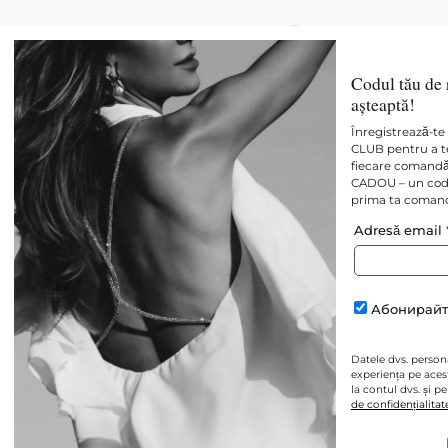
Codul tău de 
Nou
Toate
Best sellers
așteaptă!
Înregistrează-te 
CLUB pentru a te
fiecare comandă 
CADOU – un cod 
prima ta coman
Adresă email
Абонирайт
Datele dvs. personal
experiența pe aces
la contul dvs. și p
de confidențialitat