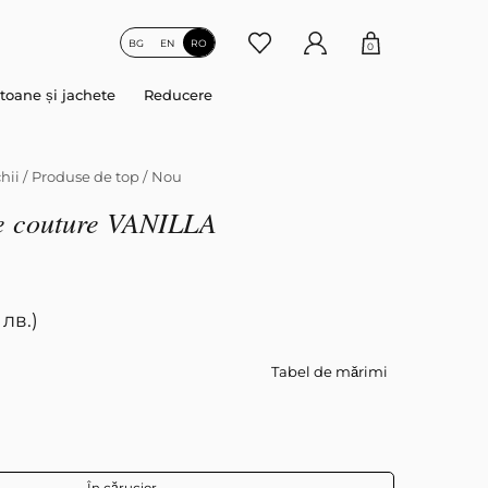
BG
EN
RO
0
toane și jachete
Reducere
hii
/
Produse de top
/
Nou
re couture VANILLA
 лв.)
Tabel de mărimi
În cărucior