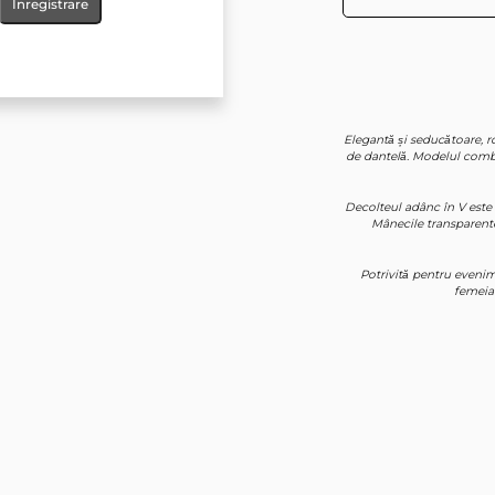
Înregistrare
Elegantă și seducătoare, ro
de dantelă. Modelul combi
Decolteul adânc în V este 
Mânecile transparente a
Potrivită pentru evenime
femeia 