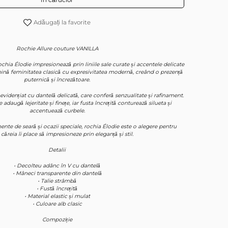
Adăugați la favorite
Rochie Allure couture VANILLA
chia Élodie impresionează prin liniile sale curate și accentele delicate
nă feminitatea clasică cu expresivitatea modernă, creând o prezență
puternică și încrezătoare.
evidențiat cu dantelă delicată, care conferă senzualitate și rafinament.
daugă lejeritate și finețe, iar fusta încrețită conturează silueta și
accentuează curbele.
nte de seară și ocazii speciale, rochia Élodie este o alegere pentru
căreia îi place să impresioneze prin eleganță și stil.
Detalii
• Decolteu adânc în V cu dantelă
• Mâneci transparente din dantelă
• Talie strâmbă
• Fustă încrețită
• Material elastic și mulat
• Culoare alb clasic
Compoziție