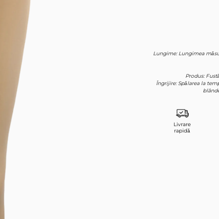
Înregistrare
Lungime: Lungimea măsurată
Produs: Fustă
Îngrijire: Spălarea la te
blânde
Livrare
rapidă