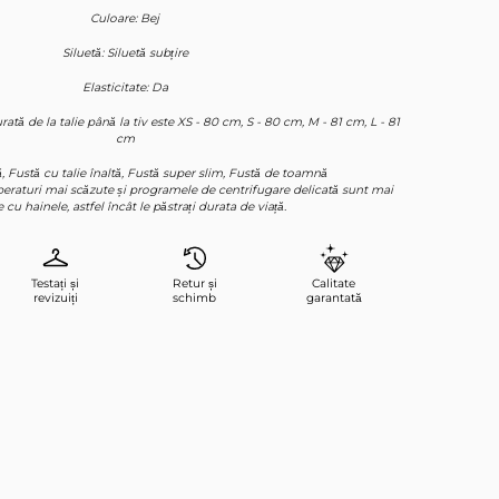
Culoare: Bej
Siluetă: Siluetă subțire
Elasticitate: Da
 de la talie până la tiv este XS - 80 cm, S - 80 cm, M - 81 cm, L - 81
cm
, Fustă cu talie înaltă, Fustă super slim, Fustă de toamnă
mperaturi mai scăzute și programele de centrifugare delicată sunt mai
 cu hainele, astfel încât le păstrați durata de viață.
Testați și
Retur și
Calitate
revizuiți
schimb
garantată