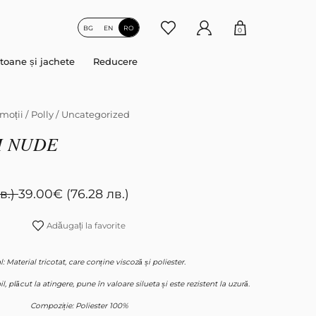
BG
EN
RO
0
toane și jachete
Reducere
moții
/
Polly
/
Uncategorized
M NUDE
в.)
39.00
€
(76.28 лв.)
Adăugați la favorite
: Material tricotat, care conține viscoză și poliester.
l, plăcut la atingere, pune în valoare silueta și este rezistent la uzură.
Compoziție: Poliester 100%