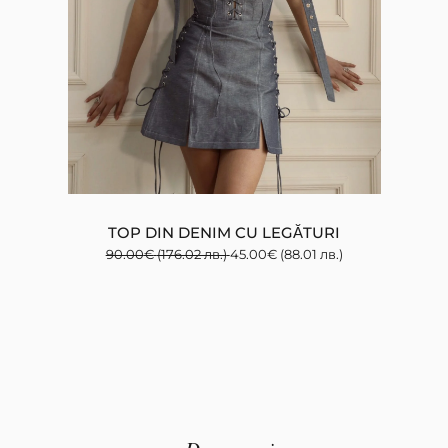
TOP DIN DENIM CU LEGĂTURI
90.00
€
(176.02 лв.)
45.00
€
(88.01 лв.)