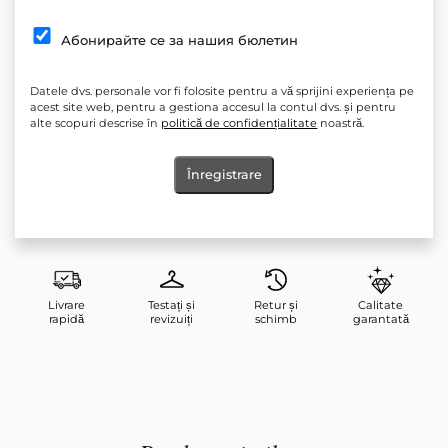
Siluetă: subțire
Абонирайте се за нашия бюлетин
*Închidere cu fermoar pe spate
Elasticitate: Nu
Datele dvs. personale vor fi folosite pentru a vă sprijini experiența pe
acest site web, pentru a gestiona accesul la contul dvs. și pentru
Lungime măsurată de la talie până la tiv: 42 cm
alte scopuri descrise în
politică de confidențialitate
noastră.
Produs: Pantaloni scurți, fustă-pantaloni
Înregistrare
Îngrijire: Spălarea la temperaturi mai scăzute și programele de
centrifugare delicată sunt mai blânde cu hainele, astfel încât le
păstrați durata de viață.
Livrare
Testați și
Retur și
Calitate
rapidă
revizuiți
schimb
garantată