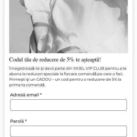
Codul tău de reducere de 5% te așteaptă!
FUSTĂ-PANTALONI ALBASTRU
Înregistrează-te și devii parte din MIJEL VIP CLUB pentru a te
abona la reduceri speciale la fiecare comandă pe care o faci.
DESCHIS
Primești și un CADOU – un cod pentru o reducere de 5% la
prima ta comandă.
Articol №
M1465
Adresă email
*
139.00
€
(271.86 лв.)
83.00
€
(162.33 лв.)
Adăugați la favorite
Parolă
*
Compoziție: 90% bumbac 10% viscoză