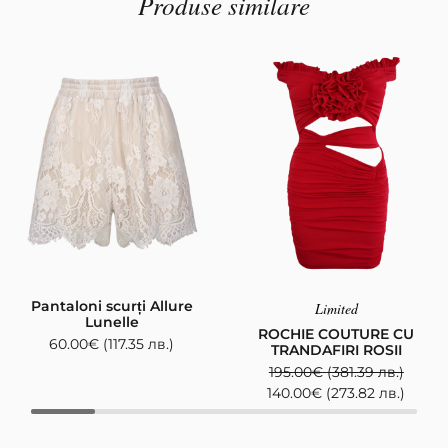
Produse similare
Pantaloni scurți Allure
Limited
Lunelle
ROCHIE COUTURE CU
60.00
€
(117.35 лв.)
TRANDAFIRI ROSII
195.00
€
(381.39 лв.)
140.00
€
(273.82 лв.)