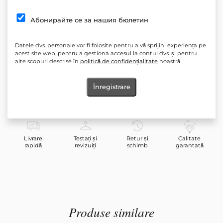
Siluetă: Lejeră
Абонирайте се за нашия бюлетин
*Transparență: Nu
Elasticitate: Nu
Datele dvs. personale vor fi folosite pentru a vă sprijini experiența pe
acest site web, pentru a gestiona accesul la contul dvs. și pentru
*Elastic la decolteu și în talie
alte scopuri descrise în
politică de confidențialitate
noastră.
Produs: Bluză, Bluză din in nud
Îngrijire: Spălarea la temperaturi mai scăzute și programele de
Înregistrare
centrifugare ușoară sunt mai delicate pentru haine, astfel încât le
păstrați durata de viață
Livrare
Testați și
Retur și
Calitate
rapidă
revizuiți
schimb
garantată
Produse similare