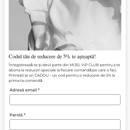
Codul tău de reducere de 5% te așteaptă!
Bluză din in cu valuri nud
Înregistrează-te și devii parte din MIJEL VIP CLUB pentru a te
abona la reduceri speciale la fiecare comandă pe care o faci.
Primești și un CADOU – un cod pentru o reducere de 5% la
Articol №
М1579
prima ta comandă.
85.00
€
(166.25 лв.)
Adresă email
*
Adăugați la favorite
Parolă
*
Material: 90% In 10% Vâscoză
Culoare: Nud