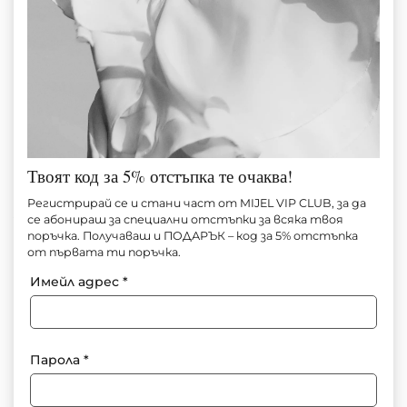
Твоят код за 5% отстъпка те очаква!
БЛУЗА NUDE LINEN WAVES
Регистрирай се и стани част от MIJEL VIP CLUB, за да
се абонираш за специални отстъпки за всяка твоя
поръчка. Получаваш и ПОДАРЪК – код за 5% отстъпка
Артикул №
М1579
от първата ти поръчка.
85.00
€
(166.25 лв.)
Имейл адрес
*
За информация: +359 897 91 55 71
Парола
*
Добави в любими