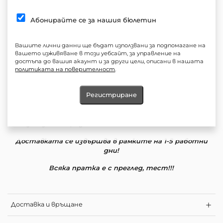
Материя: 90% Лен 10%Вискоза
Цвят:Телесен
Абонирайте се за нашия бюлетин
Силует: Свободен
Вашите лични данни ще бъдат използвани за подпомагане на
*Прозрачност: Не
вашето изживяване в този уебсайт, за управление на
Еластичност: Не
достъпа до вашия акаунт и за други цели, описани в нашата
политиката на поверителност
.
*Еластично деколте и талия
Продукт: Блуза , Телесна блуза от лен
Регистриране
Грижа: Прането на по ниска температура и програмите
за леки центрофуги са по-деликатни към дрехите, така
вие запазвате продължителността на техния живот
Доставката се извършва в рамките на 1-5 работни
дни!
Всяка пратка е с преглед, тест!!!
Доставка и връщане