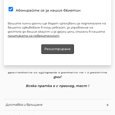
Състав: 100% Полиестер
Абонирайте се за нашия бюлетин
Силует: Втален
*Закопчаване с цип отпред
Вашите лични данни ще бъдат използвани за подпомагане на
Еластичност: Малка
вашето изживяване в този уебсайт, за управление на
достъпа до вашия акаунт и за други цели, описани в нашата
Дължина измерена от талия до подгъва 45см
политиката на поверителност
.
Продукт:Къса пола
Регистриране
Грижа: Прането на по ниска температура и програмите
за леки центрофуги са по-деликатни към дрехите, така
вие запазвате продължителността на техния живот
Доставката се извършва в рамките на 1-5 работни
дни!
Всяка пратка е с преглед, тест !
Доставка и връщане