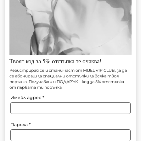
Твоят код за 5% отстъпка те очаква!
ПОЛА CAMEL WAVES COUTURE
Регистрирай се и стани част от MIJEL VIP CLUB, за да
се абонираш за специални отстъпки за всяка твоя
поръчка. Получаваш и ПОДАРЪК – код за 5% отстъпка
Артикул №
M1488
от първата ти поръчка.
130.00
€
(254.26 лв.)
Имейл адрес
*
За информация: +359 897 91 55 71
Парола
*
Добави в любими