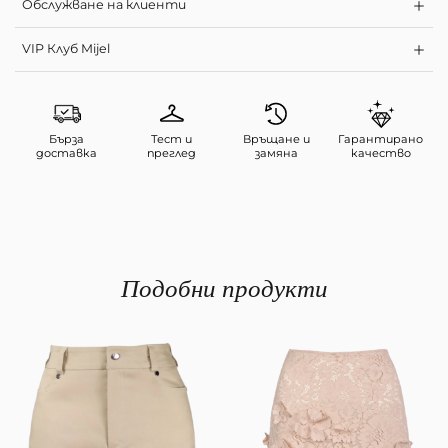
Обслужване на клиенти
VIP Клуб Mijel
Бърза
Тест и
Връщане и
Гарантирано
доставка
преглед
замяна
качество
Подобни продукти