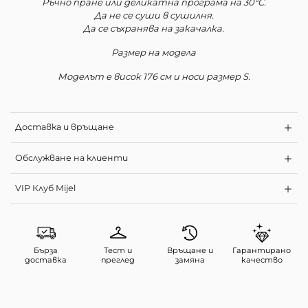
Ръчно пране или деликатна програма на 30°C.
Да не се суши в сушилня.
Да се съхранява на закачалка.
Размер на модела
Моделът е висок 176 см и носи размер S.
Доставка и връщане
Обслужване на клиенти
VIP Клуб Mijel
Бърза
Тест и
Връщане и
Гарантирано
доставка
преглед
замяна
качество