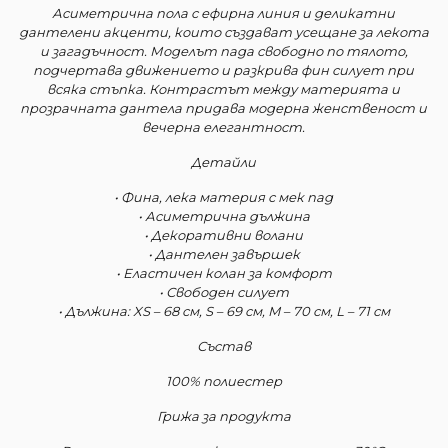
Асиметрична пола с ефирна линия и деликатни
дантелени акценти, които създават усещане за лекота
и загадъчност. Моделът пада свободно по тялото,
подчертава движението и разкрива фин силует при
всяка стъпка. Контрастът между материята и
прозрачната дантела придава модерна женственост и
вечерна елегантност.
Детайли
• Фина, лека материя с мек пад
• Асиметрична дължина
• Декоративни волани
• Дантелен завършек
• Еластичен колан за комфорт
• Свободен силует
• Дължина: XS – 68 см, S – 69 см, M – 70 см, L – 71 см
Състав
100% полиестер
Грижа за продукта