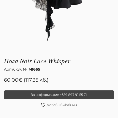
достъпа до вашия акаунт и за други цели, описани в нашата
политиката на поверителност
.
Регистриране
Пола Noir Lace Whisper
Артикул №
М1665
60.00
€
(117.35 лв.)
За информация: +359 897 91 55 71
Добави в любими