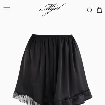
×
0
Твоят код за 5% отстъпка те очаква!
Регистрирай се и стани част от MIJEL VIP CLUB, за да
се абонираш за специални отстъпки за всяка твоя
поръчка. Получаваш и ПОДАРЪК – код за 5% отстъпка
от първата ти поръчка.
Имейл адрес
*
Парола
*
Абонирайте се за нашия бюлетин
Вашите лични данни ще бъдат използвани за подпомагане на
вашето изживяване в този уебсайт, за управление на