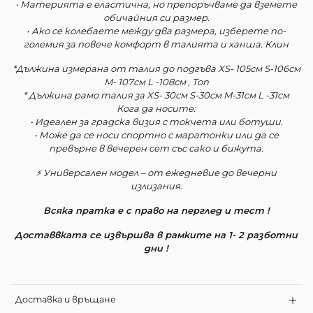
• Материята е еластична, но препоръчваме да вземете
обичайния си размер.
• Ако се колебаете между два размера, изберете по-
големия за повече комфорт в талията и ханша. Клин
*Дължина измерана от талия до подгъва XS- 105см S-106см
M- 107см L -108см , Топ
* Дължина рамо талия за XS- 30см S-30см M-31см L -31см
Кога да носите:
• Идеален за градска визия с токчета или ботуши.
• Може да се носи спортно с маратонки или да се
превърне в вечерен сет със сако и бижута.
⚡ Универсален модел – от ежедневие до вечерни
излизания.
Всяка пратка е с право на перглед и тест !
Д
оставвката се извършва в рамките на 1- 2 разботни
дни !
Доставка и връщане