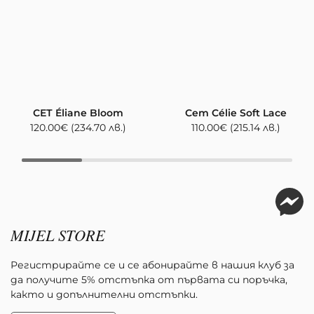
СЕТ Éliane Bloom
Сет Célie Soft Lace
120.00
€
(234.70 лв.)
110.00
€
(215.14 лв.)
MIJEL STORE
Регистрирайте се и се абонирайте в нашия клуб за
да получите 5% отстъпка от първата си поръчка,
както и допълнителни отстъпки.