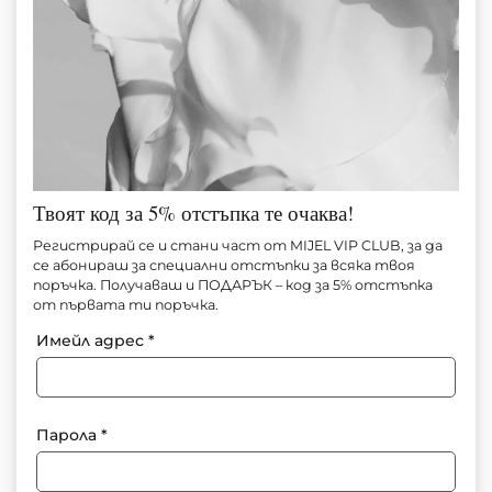
Твоят код за 5% отстъпка те очаква!
СЕТ BLACK SHAPE UP
Регистрирай се и стани част от MIJEL VIP CLUB, за да
се абонираш за специални отстъпки за всяка твоя
поръчка. Получаваш и ПОДАРЪК – код за 5% отстъпка
Артикул №
М1605
от първата ти поръчка.
90.00
€
(176.02 лв.)
Имейл адрес
*
За информация: +359 897 91 55 71
Парола
*
Добави в любими