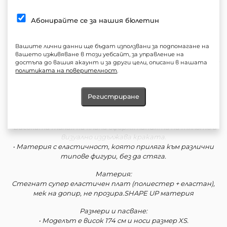
Черeн сет с топ и клин с висока талия
Абонирайте се за нашия бюлетин
Описание:
Силует, който подчертава тялото и в същото време
дава комфорт.
Вашите лични данни ще бъдат използвани за подпомагане на
вашето изживяване в този уебсайт, за управление на
Топът е с изчистен дизайн и тънки презрамки, а клинът е
достъпа до вашия акаунт и за други цели, описани в нашата
с висока талия и акцент в долната част – разрез, който
политиката на поверителност
.
подчертава обувките.
Регистриране
Детайли:
• Топ с еластичен силует, подходящ за носене както
самостоятелно, така и под сако или кожено яке.
• Високата талия на клина оформя линията на тялото и
визуално издължава краката.
• Материя с еластичност, която приляга към различни
типове фигури, без да стяга.
Материя:
Стегнат супер еластичен плат (полиестер + еластан),
мек на допир, не прозира.SHAPE UP материя
Размери и пасване:
• Моделът е висок 174 см и носи размер XS.