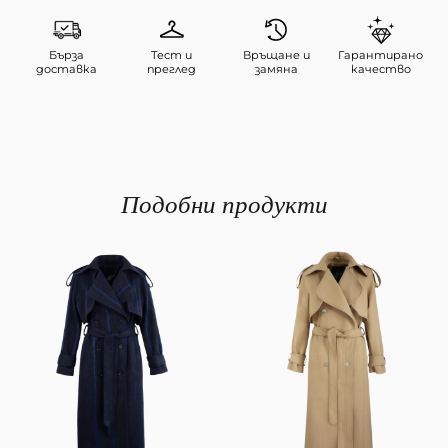
Бърза
Тест и
Връщане и
Гарантирано
доставка
преглед
замяна
качество
Подобни продукти