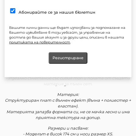
Описание:
Елегантно сиво сако с вграден шал – модел, който
Абонирайте се за нашия бюлетин
съчетава класика и индивидуалност.
Силуетът е леко втален, с подчертани рамене и меко
падаща линия, която придава изтънчена структура и
Вашите лични данни ще бъдат използвани за подпомагане на
женственост.
вашето изживяване в този уебсайт, за управление на
достъпа до вашия акаунт и за други цели, описани в нашата
политиката на поверителност
.
Детайли:
• Вграден дълъг шал, който може да се носи свободно или
преметнат за по-драматичен ефект.
Регистриране
• Класическо закопчаване с едно копче.
• Джобове с капак и изчистени ревери.
• Подплата за перфектна форма и комфорт при носене.
• Идеално съчетание със сивия топ и полата от същата
материя за пълен сет.
Материя:
Структуриран плат с вълнен ефект (вълна + полиестер +
еластан).
Материята запазва формата си, не се мачка лесно и има
приятна текстура на допир.
Размери и пасване:
• Моделът е висок 174 см и носи размер XS.