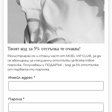
Твоят код за 5% отстъпка те очаква!
САКО URBAN GRACE
Регистрирай се и стани част от MIJEL VIP CLUB, за да
се абонираш за специални отстъпки за всяка твоя
поръчка. Получаваш и ПОДАРЪК – код за 5% отстъпка
Артикул №
М1621
от първата ти поръчка.
135.00
€
(264.04 лв.)
80.00
€
(156.47 лв.)
Имейл адрес
*
За информация: +359 897 91 55 71
Парола
*
Добави в любими