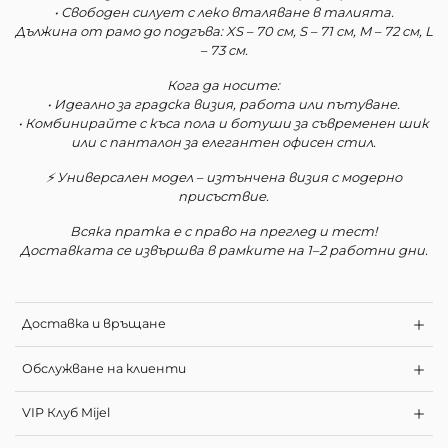
• Свободен силует с леко вталяване в талията.
Дължина от рамо до подгъва: XS – 70 см, S – 71 см, M – 72 см, L
– 73 см.
Кога да носите:
• Идеално за градска визия, работа или пътуване.
• Комбинирайте с къса пола и ботуши за съвременен шик
или с панталон за елегантен офисен стил.
⚡ Универсален модел – изтънчена визия с модерно
присъствие.
Всяка пратка е с право на преглед и тест!
Доставката се извършва в рамките на 1–2 работни дни.
Доставка и връщане
Обслужване на клиенти
VIP Клуб Mijel