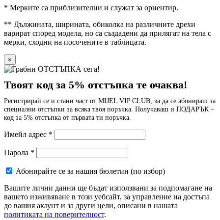
* Мерките са приблизителни и служат за ориентир.
** Дължината, ширината, обиколка на различните дрехи
варират според модела, но са създадени да прилягат на тела с
мерки, сходни на посочените в таблицата.
×
Твоят код за 5% отстъпка те очаква!
Регистрирай се и стани част от MIJEL VIP CLUB, за да се абонираш за
специални отстъпки за всяка твоя поръчка. Получаваш и ПОДАРЪК –
код за 5% отстъпка от първата ти поръчка.
Имейл адрес
*
Парола
*
Абонирайте се за нашия бюлетин
(по избор)
Вашите лични данни ще бъдат използвани за подпомагане на
вашето изживяване в този уебсайт, за управление на достъпа
до вашия акаунт и за други цели, описани в нашата
политиката на поверителност
.