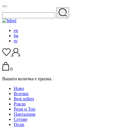
en
bg
ro
0
Вашата количка е празна.
Ново
Всички
Best sellers
Рокли
Ризи и Топ
Панталони
Сетове
Поли