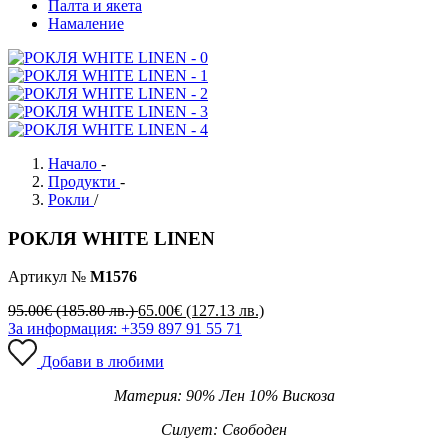
Палта и якета
Намаление
Начало
-
Продукти
-
Рокли
/
РОКЛЯ WHITE LINEN
Артикул №
М1576
95.00
€
(185.80 лв.)
65.00
€
(127.13 лв.)
За информация: +359 897 91 55 71
Добави в любими
Материя: 90% Лен 10% Вискоза
Силует: Свободен