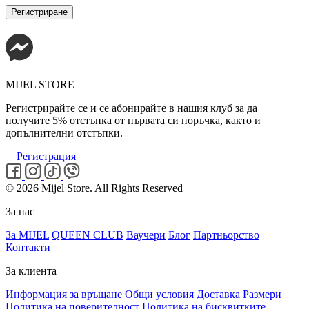
Регистриране
MIJEL STORE
Регистрирайте се и се абонирайте в нашия клуб за да
получите 5% отстъпка от първата си поръчка, както и
допълнителни отстъпки.
Регистрация
© 2026 Mijel Store. All Rights Reserved
За нас
За MIJEL
QUEEN CLUB
Ваучери
Блог
Партньорство
Контакти
За клиента
Информация за връщане
Общи условия
Доставка
Размери
Политика на поверителност
Политика на бисквитките