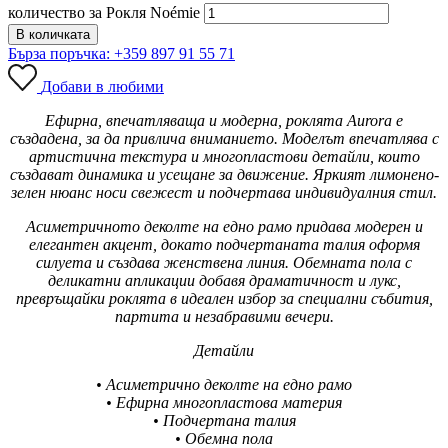
количество за Рокля Noémie
В количката
Бърза поръчка: +359 897 91 55 71
Добави в любими
Ефирна, впечатляваща и модерна, роклята Aurora е
създадена, за да привлича вниманието. Моделът впечатлява с
артистична текстура и многопластови детайли, които
създават динамика и усещане за движение. Яркият лимонено-
зелен нюанс носи свежест и подчертава индивидуалния стил.
Асиметричното деколте на едно рамо придава модерен и
елегантен акцент, докато подчертаната талия оформя
силуета и създава женствена линия. Обемната пола с
деликатни апликации добавя драматичност и лукс,
превръщайки роклята в идеален избор за специални събития,
партита и незабравими вечери.
Детайли
• Асиметрично деколте на едно рамо
• Ефирна многопластова материя
• Подчертана талия
• Обемна пола