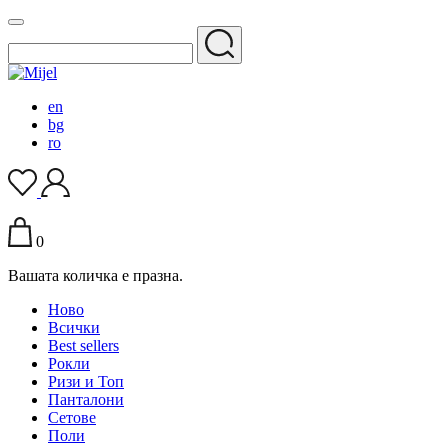
en
bg
ro
0
Вашата количка е празна.
Ново
Всички
Best sellers
Рокли
Ризи и Топ
Панталони
Сетове
Поли