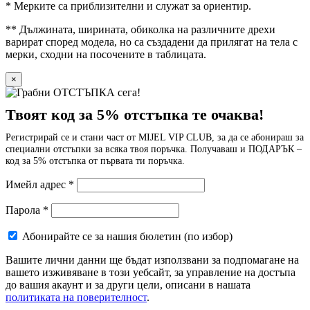
* Мерките са приблизителни и служат за ориентир.
** Дължината, ширината, обиколка на различните дрехи
варират според модела, но са създадени да прилягат на тела с
мерки, сходни на посочените в таблицата.
×
Твоят код за 5% отстъпка те очаква!
Регистрирай се и стани част от MIJEL VIP CLUB, за да се абонираш за
специални отстъпки за всяка твоя поръчка. Получаваш и ПОДАРЪК –
код за 5% отстъпка от първата ти поръчка.
Имейл адрес
*
Парола
*
Абонирайте се за нашия бюлетин
(по избор)
Вашите лични данни ще бъдат използвани за подпомагане на
вашето изживяване в този уебсайт, за управление на достъпа
до вашия акаунт и за други цели, описани в нашата
политиката на поверителност
.