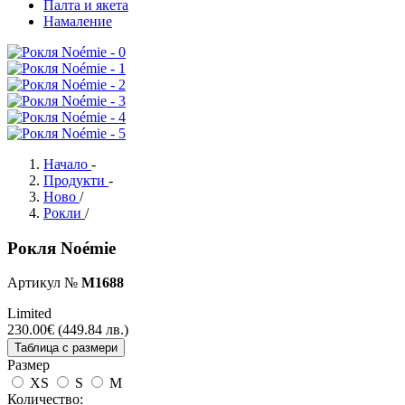
Палта и якета
Намаление
Начало
-
Продукти
-
Ново
/
Рокли
/
Рокля Noémie
Артикул №
М1688
Limited
230.00
€
(449.84 лв.)
Таблица с размери
Размер
XS
S
M
Количество: