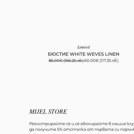
Limited
БЮСТИЕ WHITE WEVES LINEN
85.00
€
(166.25 лв.)
60.00
€
(117.35 лв.)
MIJEL STORE
Регистрирайте се и се абонирайте в нашия клу
да получите 5% отстъпка от първата си поръчк