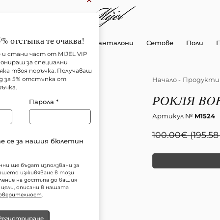
×
5% отстъпка те очаква!
Рокли
Ризи и Топ
Панталони
Сетове
Поли
 и стани част от MIJEL VIP
абонираш за специални
яка твоя поръчка. Получаваш
Начало
-
Продукти
д за 5% отстъпка от
ъчка.
РОКЛЯ BOH
Парола
*
Артикул №
M1524
100.00
€
(195.58
 се за нашия бюлетин
ни ще бъдат използвани за
вашето изживяване в този
вление на достъпа до вашия
 цели, описани в нашата
поверителност
.
Регистриране