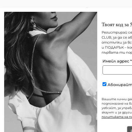
Твоят код за 
Ново
Всички
Best sellers
Регистрирай се
CLUB, за да се 
отстъпки за вс
и ПОДАРЪК – ко
първата ти пор
Имейл адрес
*
Абонирайте
Вашите лични дан
подпомагане на 
уебсайт, за упра
акаунт и за други
политиката на 