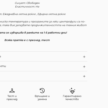
Силует: Свободен
Еластичност: Не
: Ежедневна лятна рокля , Ефирна лятна рокля
 ниска температура и програмите за леки центрофуги са по-
е, така вие запазвате продължителността на техния живот
та се извършва в рамките на 1-5 работни дни!
Всяка пратка е с преглед, тест
е
енти
Тест и
Връщане и
Гарантирано
преглед
замяна
качество