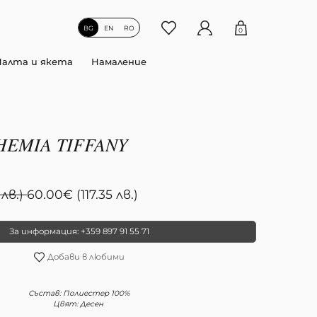
BG
EN
RO
0
Палта и якета
Намаление
EMIA TIFFANY
 лв.)
60.00
€
(117.35 лв.)
За информация: +359 897 91 55 71
Добави в любими
Състав: Полиестер 100%
Цвят: Десен