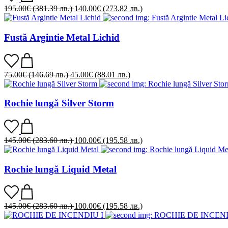
195.00
€
(381.39 лв.)
140.00
€
(273.82 лв.)
Fustă Argintie Metal Lichid
75.00
€
(146.69 лв.)
45.00
€
(88.01 лв.)
Rochie lungă Silver Storm
145.00
€
(283.60 лв.)
100.00
€
(195.58 лв.)
Rochie lungă Liquid Metal
145.00
€
(283.60 лв.)
100.00
€
(195.58 лв.)