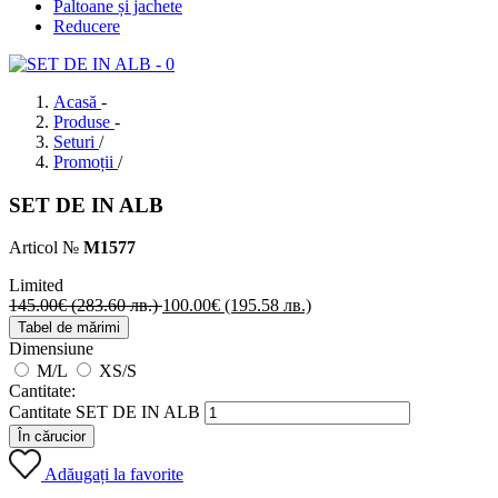
Paltoane și jachete
Reducere
Acasă
-
Produse
-
Seturi
/
Promoții
/
SET DE IN ALB
Articol №
М1577
Limited
145.00
€
(283.60 лв.)
100.00
€
(195.58 лв.)
Tabel de mărimi
Dimensiune
M/L
XS/S
Cantitate:
Cantitate SET DE IN ALB
În cărucior
Adăugați la favorite