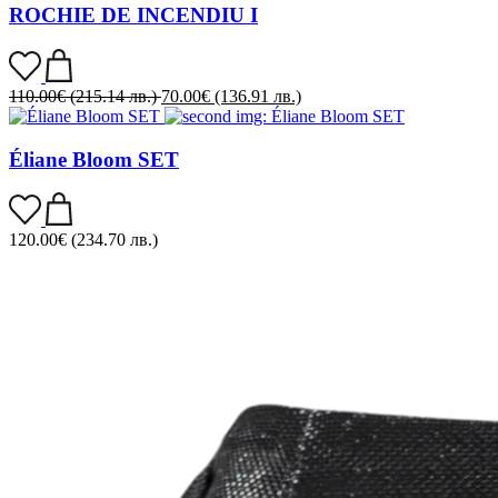
ROCHIE DE INCENDIU I
110.00
€
(215.14 лв.)
70.00
€
(136.91 лв.)
Éliane Bloom SET
120.00
€
(234.70 лв.)