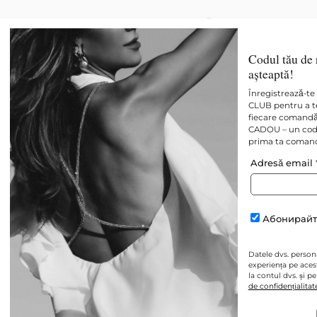
Codul tău de 
Nou
Toate
Best sellers
așteaptă!
Înregistrează-te 
CLUB pentru a te
fiecare comandă 
CADOU – un cod 
prima ta coman
Adresă email
Абонирайт
Datele dvs. personal
experiența pe aces
la contul dvs. și p
de confidențialitat