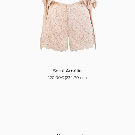
Setul Amélie
120.00
€
(234.70 лв.)