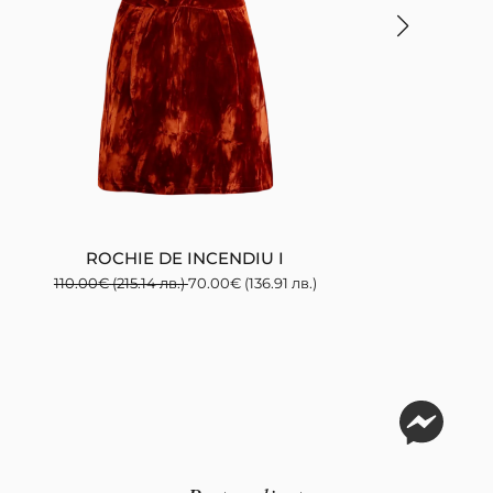
ROCHIE DE INCENDIU I
ROC
110.00
€
(215.14 лв.)
70.00
€
(136.91 лв.)
1