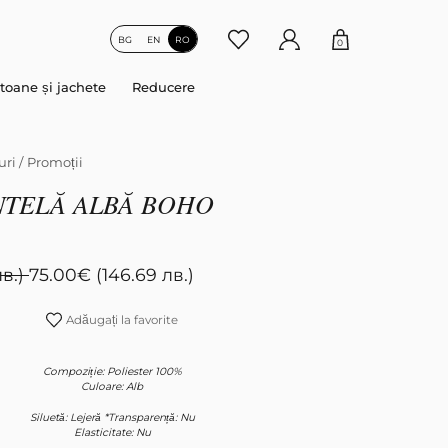
BG
EN
RO
0
toane și jachete
Reducere
uri
/
Promoții
NTELĂ ALBĂ BOHO
лв.)
75.00
€
(146.69 лв.)
Adăugați la favorite
Compoziție: Poliester 100%
Culoare: Alb
Siluetă: Lejeră *Transparență: Nu
Elasticitate: Nu