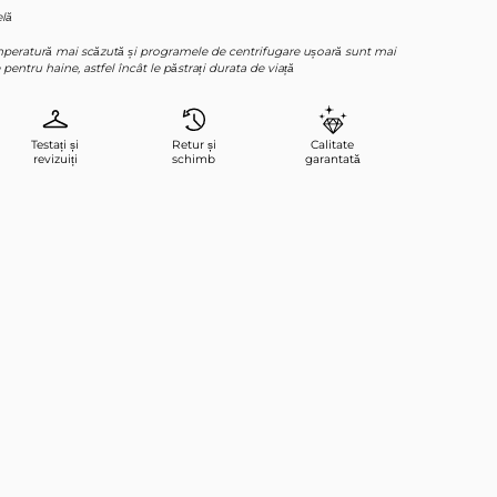
elă
temperatură mai scăzută și programele de centrifugare ușoară sunt mai
 pentru haine, astfel încât le păstrați durata de viață
Testați și
Retur și
Calitate
revizuiți
schimb
garantată