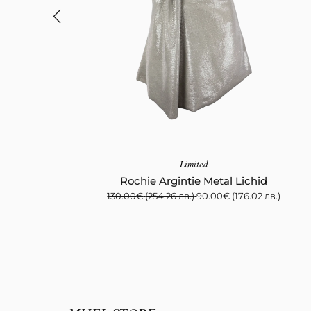
Limited
Rochie Argintie Metal Lichid
130.00
€
(254.26 лв.)
90.00
€
(176.02 лв.)