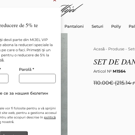
×
reducere de 5% te
Rochii
Cămăși și Topuri
Pantaloni
Seturi
Polly
Pal
și devii parte din MIJEL VIP
 abona la reduceri speciale la
Acasă
-
Produse
-
Set
pe care o faci. Primești și un
pentru o reducere de 5% la
SET DE DA
dă.
*
Parolă
*
Articol №
М1564
110.00
€
(215.14 
е се за нашия бюлетин
e vor fi folosite pentru a vă sprijini
t site web, pentru a gestiona accesul
entru alte scopuri descrise în
politică
e
noastră.