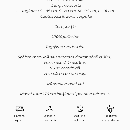
• Lungime scurtă
• Lungime: XS - 88 cm, S - 89 cm, M - 90 cm, L - 91 cm
• Căptușeală în zona corpului
Compoziție
100% poliester
Îngrijirea produsului
Spălare manuală sau program delicat până la 30°C.
Nu se usucă la uscător.
Nu se centrifugă.
A se păstra pe umeraș.
Mărimea modelului
Modelul are 176 cm înălțime și poartă mărimea S.
Livrare
Testați și
Retur și
Calitate
rapidă
revizuiți
schimb
garantată