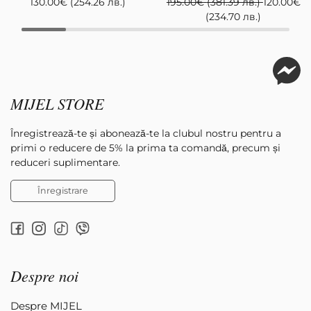
130.00
€
(254.26 лв.)
195.00
€
(381.39 лв.)
120.00
€
(234.70 лв.)
MIJEL STORE
Înregistrează-te și abonează-te la clubul nostru pentru a
primi o reducere de 5% la prima ta comandă, precum și
reduceri suplimentare.
Înregistrare
Despre noi
Despre MIJEL