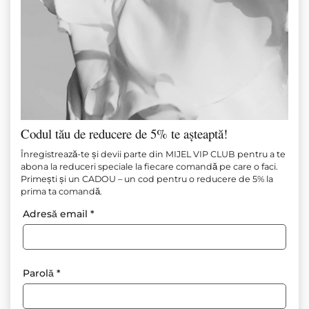
Codul tău de reducere de 5% te așteaptă!
Rochie mini cu buline
Înregistrează-te și devii parte din MIJEL VIP CLUB pentru a te
abona la reduceri speciale la fiecare comandă pe care o faci.
Primești și un CADOU – un cod pentru o reducere de 5% la
Articol №
М1660
prima ta comandă.
Limited
Adresă email
*
135.00
€
(264.04 лв.)
Dimensiune
Tabel de mărimi
Parolă
*
M/L
XS/S