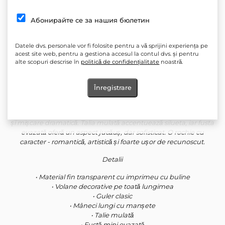
Cantitate:
Абонирайте се за нашия бюлетин
În cărucior
Adăugați la favorite
Datele dvs. personale vor fi folosite pentru a vă sprijini experiența pe
acest site web, pentru a gestiona accesul la contul dvs. și pentru
alte scopuri descrise în
politică de confidențialitate
noastră.
Rochie mini cu buline
Înregistrare
Rochie mini confecționată din material transparent vaporos, cu
imprimeu cu buline și volane bogate. Modelul are guler clasic,
mâneci lungi și volane decorative în cascadă care creează volum
și mișcare dramatică. Talia mulată accentuează silueta, iar fusta
evazată oferă un aspect jucăuș, dar sofisticat. O rochie cu
caracter - romantică, artistică și foarte ușor de recunoscut.
Detalii
• Material fin transparent cu imprimeu cu buline
• Volane decorative pe toată lungimea
• Guler clasic
• Mâneci lungi cu manșete
• Talie mulată
• Fustă mini evazată