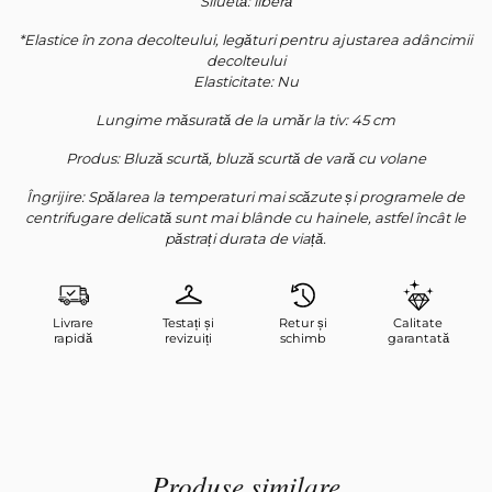
Siluetă: liberă
*Elastice în zona decolteului, legături pentru ajustarea adâncimii
Абонирайте се за нашия бюлетин
decolteului
Elasticitate: Nu
Datele dvs. personale vor fi folosite pentru a vă sprijini experiența pe
acest site web, pentru a gestiona accesul la contul dvs. și pentru
Lungime măsurată de la umăr la tiv: 45 cm
alte scopuri descrise în
politică de confidențialitate
noastră.
Produs: Bluză scurtă, bluză scurtă de vară cu volane
Înregistrare
Îngrijire: Spălarea la temperaturi mai scăzute și programele de
centrifugare delicată sunt mai blânde cu hainele, astfel încât le
păstrați durata de viață.
Livrare
Testați și
Retur și
Calitate
rapidă
revizuiți
schimb
garantată
Produse similare