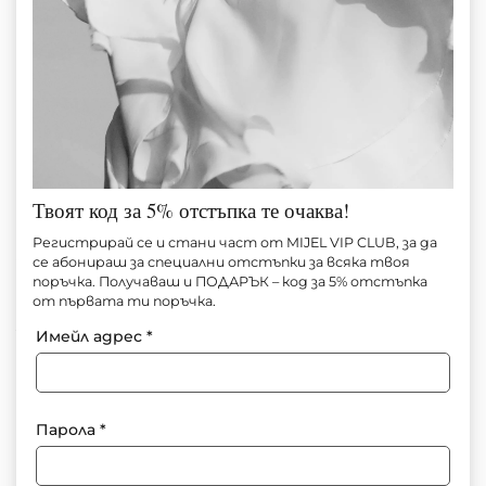
Твоят код за 5% отстъпка те очаква!
РИЗА LIGHT BLUE
Регистрирай се и стани част от MIJEL VIP CLUB, за да
се абонираш за специални отстъпки за всяка твоя
поръчка. Получаваш и ПОДАРЪК – код за 5% отстъпка
Артикул №
M1467
от първата ти поръчка.
70.00
€
(136.91 лв.)
45.00
€
(88.01 лв.)
Имейл адрес
*
За информация: +359 897 91 55 71
Парола
*
Добави в любими