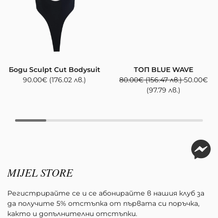
Боди Sculpt Cut Bodysuit
ТОП BLUE WAVE
90.00
€
(176.02 лв.)
80.00
€
(156.47 лв.)
50.00
€
(97.79 лв.)
MIJEL STORE
Регистрирайте се и се абонирайте в нашия клуб за
да получите 5% отстъпка от първата си поръчка,
както и допълнителни отстъпки.