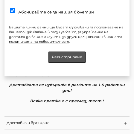
Състав: 90% Памук 10% Вискоза
Силует: Свободен
Абонирайте се за нашия бюлетин
*Закопчаване с копчета
Еластичност: Не
Вашите лични данни ще бъдат използвани за подпомагане на
вашето изживяване в този уебсайт, за управление на
Дължина измерена от рамо до подгъва : 70см
достъпа до вашия акаунт и за други цели, описани в нашата
политиката на поверителност
.
Продукт:Памучна сетло синя риза , Ежедневна памучна
риза
Регистриране
Грижа: Прането на по ниска температура и програмите
за леки центрофуги са по-деликатни към дрехите, така
вие запазвате продължителността на техния живот
Доставката се извършва в рамките на 1-5 работни
дни!
Всяка пратка е с преглед, тест !
Доставка и връщане