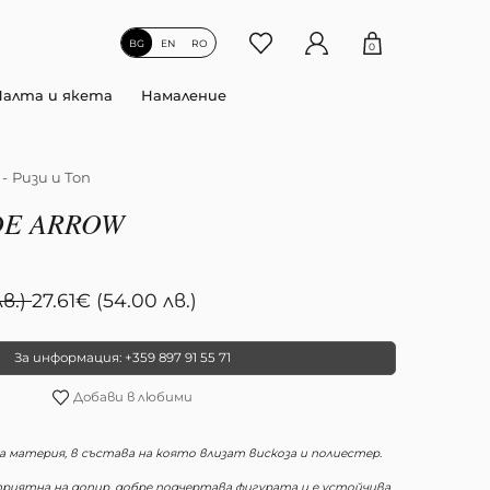
BG
EN
RO
0
Палта и якета
Намаление
-
Ризи и Топ
DE ARROW
в.)
27.61
€
(54.00 лв.)
За информация: +359 897 91 55 71
Добави в любими
 материя, в състава на която влизат вискоза и полиестер.
приятна на допир, добре подчертава фигурата и е устойчива