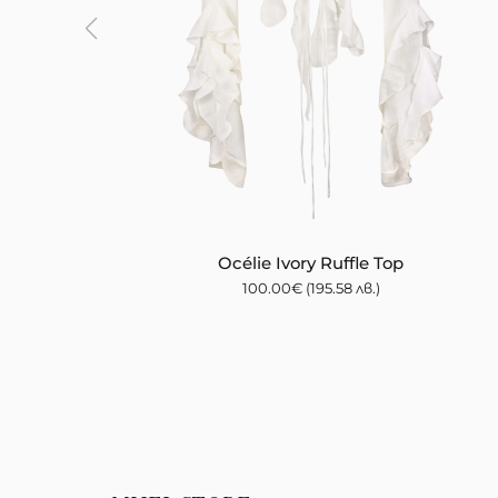
Océlie Ivory Ruffle Top
100.00
€
(195.58 лв.)