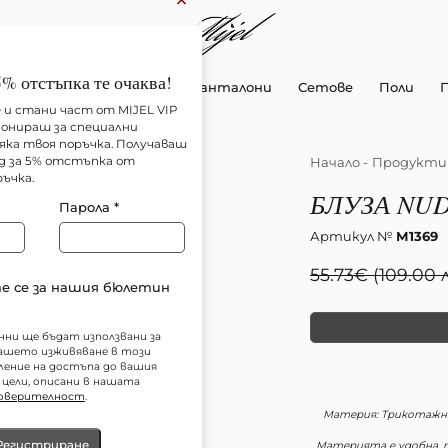
×
5% отстъпка те очаква!
Рокли
Ризи и Топ
Панталони
Сетове
Поли
 и стани част от MIJEL VIP
абонираш за специални
яка твоя поръчка. Получаваш
Начало
-
Продукти
д за 5% отстъпка от
ъчка.
БЛУЗА NU
Парола
*
Артикул №
М1369
55.73
€
(109.00 л
 се за нашия бюлетин
ни ще бъдат използвани за
вашето изживяване в този
вление на достъпа до вашия
 цели, описани в нашата
поверителност
.
Материя: Трикотажна
Регистриране
Материята е удобна, 