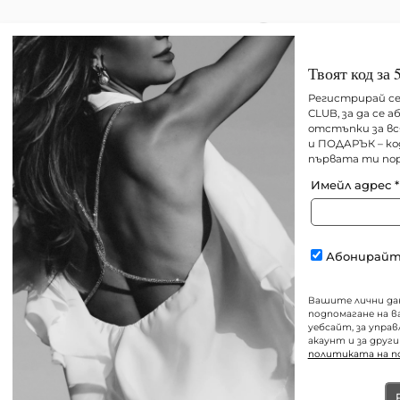
Твоят код за 
Ново
Всички
Best sellers
Регистрирай се
CLUB, за да се 
отстъпки за вс
и ПОДАРЪК – ко
първата ти пор
Имейл адрес
*
Абонирайте
Вашите лични дан
подпомагане на 
уебсайт, за упра
акаунт и за други
политиката на 