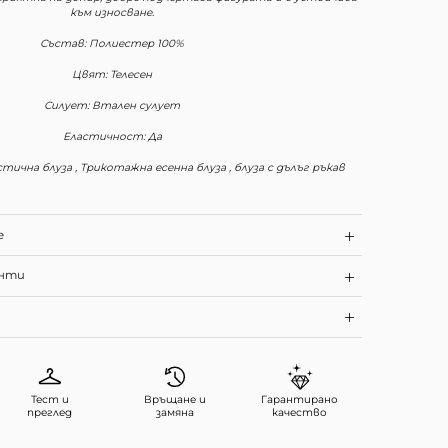
към износване.
Състав: Полиестер 100%
Цвят: Телесен
Силует: Втален сулует
Еластичност: Да
стична блуза , Трикотажна есенна блуза , блуза с дълъг ръкав
е
енти
Тест и
Връщане и
Гарантирано
преглед
замяна
качество