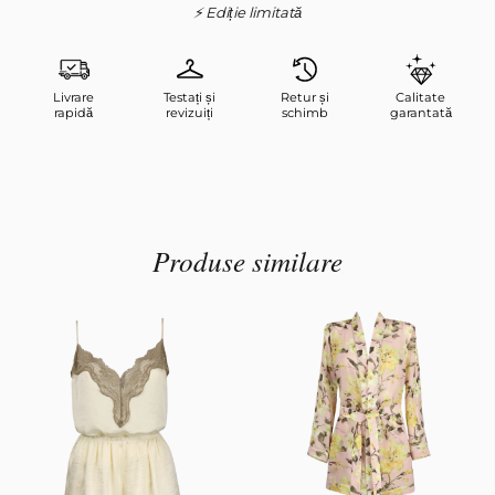
⚡ Ediție limitată
Livrare
Testați și
Retur și
Calitate
rapidă
revizuiți
schimb
garantată
Produse similare