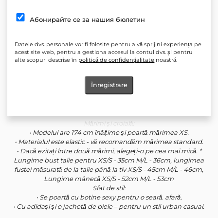
cu o ușurință elegantă.”
Абонирайте се за нашия бюлетин
Detalii:
• Material tricotat elastic, confortabil și cu aspect elegant.
• Top scurt cu umeri căzuți și încrețituri feminine în față.
Datele dvs. personale vor fi folosite pentru a vă sprijini experiența pe
• Fustă mini cu siluetă în linie A care alungește picioarele.
acest site web, pentru a gestiona accesul la contul dvs. și pentru
alte scopuri descrise în
politică de confidențialitate
noastră.
• Poate fi purtată împreună sau separat - bluza cu blugi, fusta cu
o cămașă sau o jachetă.
Înregistrare
Material:
70% viscoză, 25% poliester, 5% elastan - tricotat moale și elastic,
potrivit pentru toamnă și primăvară.
Mărimi și croială:
• Modelul are 174 cm înălțime și poartă mărimea XS.
• Materialul este elastic - vă recomandăm mărimea standard.
• Dacă ezitați între două mărimi, alegeți-o pe cea mai mică. *
Lungime bust talie pentru XS/S - 35cm M/L - 36cm, lungimea
fustei măsurată de la talie până la tiv XS/S - 45cm M/L - 46cm,
Lungime mânecă XS/S - 52cm M/L - 53cm
Sfat de stil:
• Se poartă cu botine sexy pentru o seară. afară.
• Cu adidași și o jachetă de piele – pentru un stil urban casual.