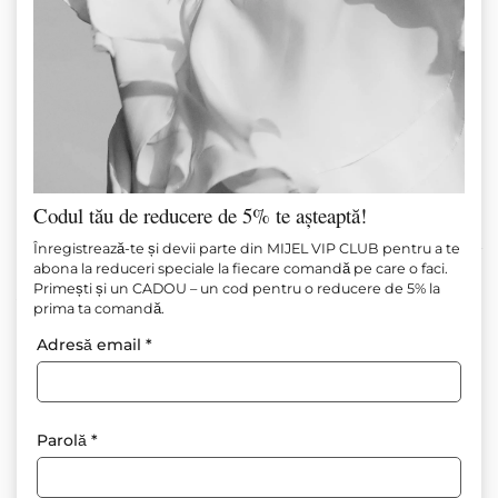
Codul tău de reducere de 5% te așteaptă!
SET DE PANTALONI ȘORȚI TRICOTATI
Înregistrează-te și devii parte din MIJEL VIP CLUB pentru a te
abona la reduceri speciale la fiecare comandă pe care o faci.
NEGRI
Primești și un CADOU – un cod pentru o reducere de 5% la
prima ta comandă.
Articol №
М1606
Adresă email
*
199.00
€
(389.21 лв.)
Adăugați la favorite
Parolă
*
Puterea minimalismului – un set care accentuează feminitatea