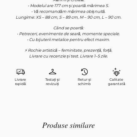
• Modelul are 177 cm și poartă mărimea S.
• Vă recomandăm mărimea obișnuită.
Lungime: XS – 88 cm, S – 89 cm, M – 90 cm, L – 90 cm.
Când se poartă:
• Petreceri, evenimente de seară, momente speciale.
• Cu bijuterii metalice pentru efect maxim.
⚡ Rochie artistică – feminitate, prezență, forță.
Livrare cu recenzie și test. Livrare 1–5 zile.
Livrare
Testați și
Retur și
Calitate
rapidă
revizuiți
schimb
garantată
Produse similare