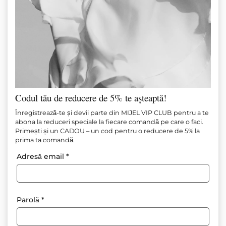
Codul tău de reducere de 5% te așteaptă!
Secret Allure couture Dress
Înregistrează-te și devii parte din MIJEL VIP CLUB pentru a te
abona la reduceri speciale la fiecare comandă pe care o faci.
Primești și un CADOU – un cod pentru o reducere de 5% la
Articol №
М1627
prima ta comandă.
În stoc
Adresă email
*
145.00
€
(283.60 лв.)
Dimensiune
Tabel de mărimi
Parolă
*
XS
S
M