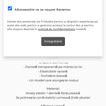
Cantitate:
Абонирайте се за нашия бюлетин
În cărucior
Adăugați la favorite
Datele dvs. personale vor fi folosite pentru a vă sprijini experiența pe
acest site web, pentru a gestiona accesul la contul dvs. și pentru
alte scopuri descrise în
politică de confidențialitate
noastră.
O siluetă ce combină jerseul negru drapat și dantela franțuzească
transparentă – dramatică, seducătoare și artistică.
Înregistrare
O rochie care modelează corpul, accentuează talia și creează un
efect „couture”.
Detalii:
• Drapare asimetrică.
• Dantelă transparentă pe mâneci și tiv.
• Elasticitate ușoară.
• Închidere laterală
• Un model care alungește corpul.
Material:
Jersey elastic + dantelă franțuzească.
Se potrivește confortabil și urmează liniile siluetei.
Mărimi și croială: