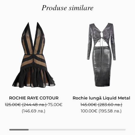
Produse similare
ROCHIE RAYE COTOUR
Rochie lungă Liquid Metal
125.00
€
(244.48 лв.)
75.00
€
145.00
€
(283.60 лв.)
(146.69 лв.)
100.00
€
(195.58 лв.)