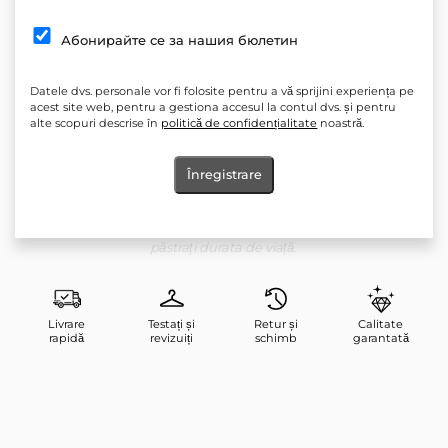
Culoare: Corect
Абонирайте се за нашия бюлетин
Siluetă: liberă
*Închidere: Elastic în talie
Datele dvs. personale vor fi folosite pentru a vă sprijini experiența pe
acest site web, pentru a gestiona accesul la contul dvs. și pentru
*Transparență: Nu
alte scopuri descrise în
politică de confidențialitate
noastră.
Elasticitate: Nu
Produs: Pantaloni lungi, pantaloni de vară vaporoși
Înregistrare
Îngrijire: Spălarea la temperaturi mai scăzute și programele de
centrifugare delicată sunt mai blânde cu hainele, astfel încât le
păstrați durata de viață.
Livrare
Testați și
Retur și
Calitate
rapidă
revizuiți
schimb
garantată