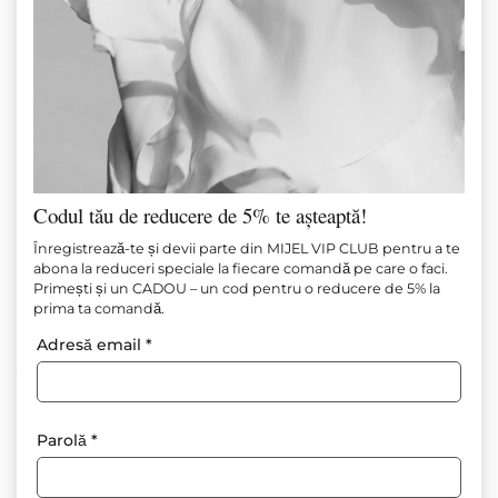
Codul tău de reducere de 5% te așteaptă!
PANTALONI LUNGI BOHEMIA
Înregistrează-te și devii parte din MIJEL VIP CLUB pentru a te
abona la reduceri speciale la fiecare comandă pe care o faci.
GALBEN
Primești și un CADOU – un cod pentru o reducere de 5% la
prima ta comandă.
Articol №
М1537
Adresă email
*
109.00
€
(213.19 лв.)
54.00
€
(105.61 лв.)
Adăugați la favorite
Parolă
*
Compoziție: 100% poliester