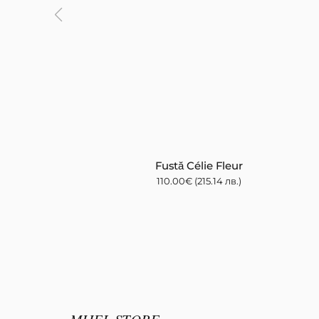
Fustă Célie Fleur
110.00
€
(215.14 лв.)