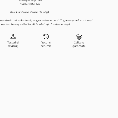
*Transparență: Nu
Elasticitate: Nu
Produs: Fustă, Fustă de plajă
emperaturi mai scăzute și programele de centrifugare ușoară sunt mai
 pentru haine, astfel încât le păstrați durata de viață
Testați și
Retur și
Calitate
revizuiți
schimb
garantată