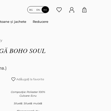
BG
EN
RO
0
toane și jachete
Reducere
ly
GĂ BOHO SOUL
лв.)
Adăugați la favorite
Compoziție: Poliester 100%
Culoare: Ecru
Siluetă: Siluetă mulată