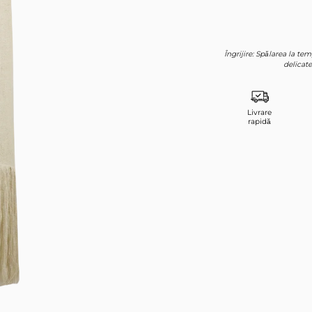
Înregistrare
Îngrijire: Spălarea la t
delicate
Livrare
rapidă