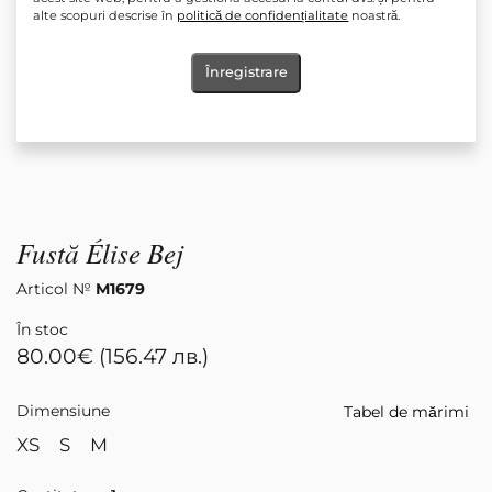
alte scopuri descrise în
politică de confidențialitate
noastră.
Înregistrare
Fustă Élise Bej
Articol №
М1679
În stoc
80.00
€
(156.47 лв.)
Dimensiune
Tabel de mărimi
XS
S
M