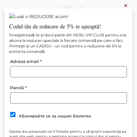
×
0
Codul tău de reducere de 5% te așteaptă!
Înregistrează-te și devii parte din MIJEL VIP CLUB pentru a te
abona la reduceri speciale la fiecare comandă pe care o faci.
Primești și un CADOU – un cod pentru o reducere de 5% la
prima ta comandă.
Adresă email
*
Parolă
*
Абонирайте се за нашия бюлетин
Datele dvs. personale vor fi folosite pentru a vă sprijini experiența pe
acest site web, pentru a gestiona accesul la contul dvs. și pentru