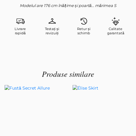
Modelul are 176 cm înălțime și poartă... mărimea S
Livrare
Testați și
Retur și
Calitate
rapidă
revizuiți
schimb
garantată
Produse similare