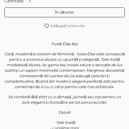
Cantitate:
În cărucior
Adăugați la favorite
Fustă Élise Bej
Clară, modernă și extrem de feminină - fusta Élise este concepută
pentru a accentua silueta cu ușurință și eleganță. Talia înaltă
modelează silueta, iar gama bej moale aduce o senzație de lux
subtil și un aspect minimalist contemporan. Marginea decorativă
contrastantă din partea de jos adaugă caracter și
completitudine, făcând din model o alegere perfectă atât pentru
combinații de zi cu zi, cât și pentru cele mai sofisticate.
Se combină fără efort cu o cămașă, jachetă sau top pentru un
look elegant și încrezător pe tot parcursul zilei.
Detalii
• Talie înaltă
• Lungime mini