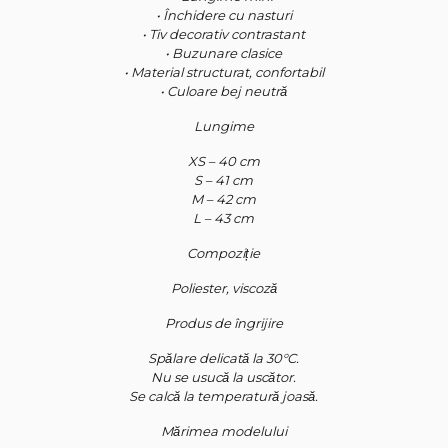
• Închidere cu nasturi
• Tiv decorativ contrastant
• Buzunare clasice
• Material structurat, confortabil
• Culoare bej neutră
Lungime
XS – 40 cm
S – 41 cm
M – 42 cm
L – 43 cm
Compoziție
Poliester, viscoză
Produs de îngrijire
Spălare delicată la 30°C.
Nu se usucă la uscător.
Se calcă la temperatură joasă.
Mărimea modelului