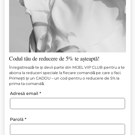
Codul tău de reducere de 5% te așteaptă!
FRANCEZĂ DANTELĂ BUSTER
Înregistrează-te și devii parte din MIJEL VIP CLUB pentru a te
abona la reduceri speciale la fiecare comandă pe care o faci.
Primești și un CADOU – un cod pentru o reducere de 5% la
Articol №
М1207
prima ta comandă.
110.00
€
(215.14 лв.)
–
125.00
€
(244.48 лв.)
Adresă email
*
Adăugați la favorite
Parolă
*
Top corset din dantelă, negru și nud