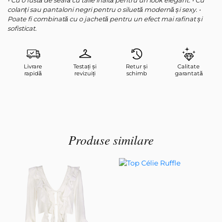
• Cu o fustă de seară cu talie înaltă pentru un look elegant. • Cu
colanți sau pantaloni negri pentru o siluetă modernă și sexy. •
Poate fi combinată cu o jachetă pentru un efect mai rafinat și
sofisticat.
Livrare
Testați și
Retur și
Calitate
rapidă
revizuiți
schimb
garantată
Produse similare