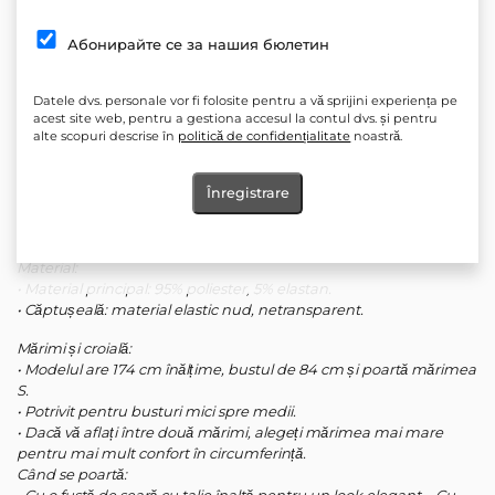
Descriere:
O siluetă care combină feminitatea și clasa. Topul din dantelă cu
bază nud creează un efect seducător „nud”, accentuează bustul
Абонирайте се за нашия бюлетин
și modelează linia corpului. Cu bretele reglabile pentru o potrivire
perfectă.
Datele dvs. personale vor fi folosite pentru a vă sprijini experiența pe
acest site web, pentru a gestiona accesul la contul dvs. și pentru
Detalii:
alte scopuri descrise în
politică de confidențialitate
noastră.
• Dantelă cu motive florale pe bază nud.
• Armatură moale încorporată pentru o formă ușoară și susținere.
Cupe moi
Înregistrare
• Bretele reglabile pentru confort.
• Închidere la spate cu cârlige.
Material:
• Material principal: 95% poliester, 5% elastan.
• Căptușeală: material elastic nud, netransparent.
Mărimi și croială:
• Modelul are 174 cm înălțime, bustul de 84 cm și poartă mărimea
S.
• Potrivit pentru busturi mici spre medii.
• Dacă vă aflați între două mărimi, alegeți mărimea mai mare
pentru mai mult confort în circumferință.
Când se poartă: