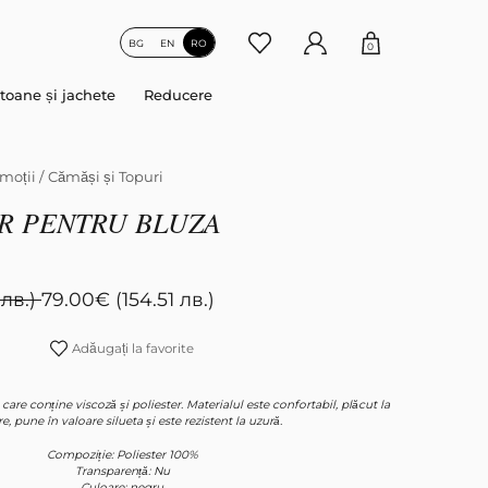
BG
EN
RO
0
toane și jachete
Reducere
moții
/
Cămăși și Topuri
R PENTRU BLUZA
 лв.)
79.00
€
(154.51 лв.)
Adăugați la favorite
, care conține viscoză și poliester. Materialul este confortabil, plăcut la
e, pune în valoare silueta și este rezistent la uzură.
Compoziție: Poliester 100%
Transparență: Nu
Culoare: negru