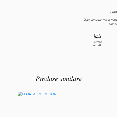
Înregistrare
Produ
Îngrijire: Spălarea la te
blânde
Livrare
rapidă
Produse similare