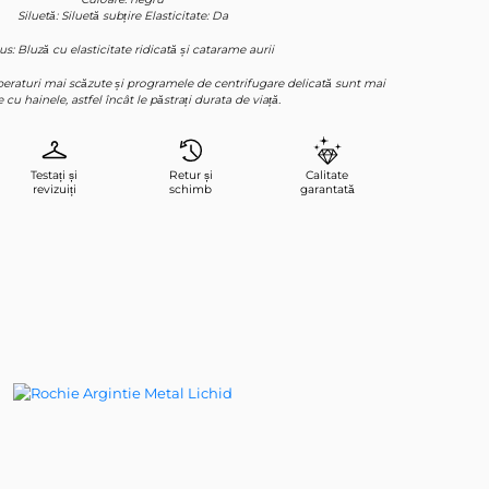
Siluetă: Siluetă subțire Elasticitate: Da
s: Bluză cu elasticitate ridicată și catarame aurii
mperaturi mai scăzute și programele de centrifugare delicată sunt mai
 cu hainele, astfel încât le păstrați durata de viață.
Testați și
Retur și
Calitate
revizuiți
schimb
garantată