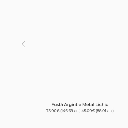
Fustă Argintie Metal Lichid
75.00
€
(146.69 лв.)
45.00
€
(88.01 лв.)