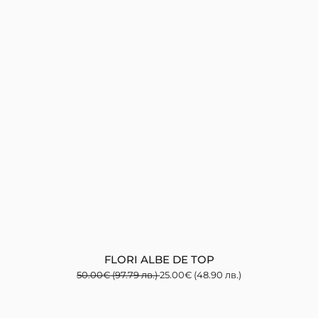
FLORI ALBE DE TOP
50.00
€
(97.79 лв.)
25.00
€
(48.90 лв.)