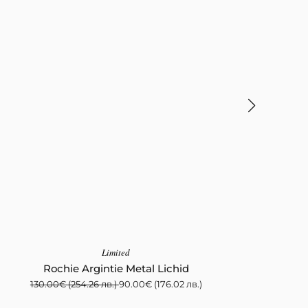
RO
Limited
1
Rochie Argintie Metal Lichid
130.00
€
(254.26 лв.)
90.00
€
(176.02 лв.)