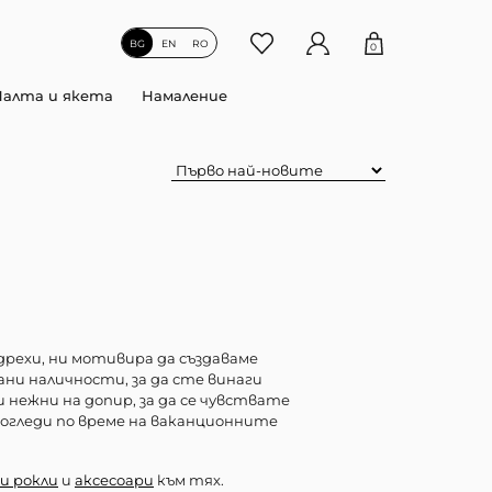
BG
EN
RO
0
Палта и якета
Намаление
рехи, ни мотивира да създаваме
ни наличности, за да сте винаги
 нежни на допир, за да се чувствате
погледи по време на ваканционните
и рокли
и
аксесоари
към тях.