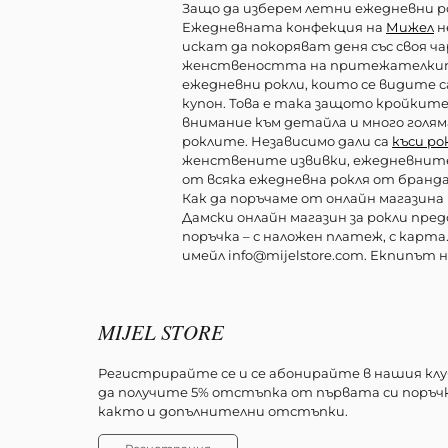
Защо да изберем летни ежедневни р
Ежедневната конфекция на
Мижел
н
искат да покоряват деня със своя ч
женствеността на притежателките 
ежедневни рокли, които се видите с
купон. Това е така защото кройките
внимание към детайла и много голям
роклите. Независимо дали са
къси ро
женствените извивки, ежедневните 
от всяка ежедневна рокля от бранд
Как да поръчаме от онлайн магазина M
Дамски онлайн магазин за рокли пре
поръчка – с наложен платеж, с карта.
имейл info@mijelstore.com. Екпипът
MIJEL STORE
Регистрирайте се и се абонирайте в нашия клу
да получите 5% отстъпка от първата си поръчк
както и допълнителни отстъпки.