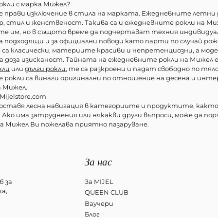
окли с марка Мижел?
е прави изключение в стила на марката. Ежедневните летни р
ар, стил и женственост. Такива са и ежедневните рокли на М
им, но в същото време да подчертават техния индивидуал
а подходящи и за официални поводи като парти по случай рож
 са класически, материите красиви и непретенциозни, а модел
а доза изисканост. Тайната на ежедневните рокли на Мижел е
кли
или
дълги рокли
, те са разкроени и падат свободно по тя
рокли са винаги оригинални по отношение на десена и инт
а Мижел.
ijelstore.com
доставя лесна навигация в категориите и продуктите, както 
 Ако има затруднения или някакви други въпроси, може да поръ
 на Мижел Ви пожелава приятно пазаруване.
За нас
б за
За MIJEL
а,
QUEEN CLUB
Ваучери
Блог