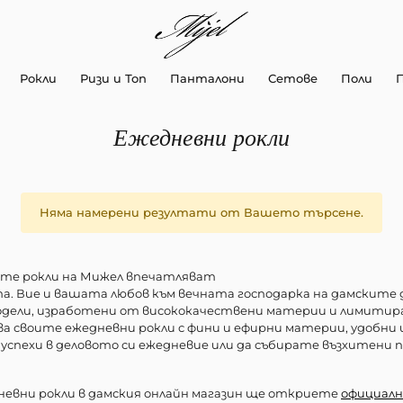
Рокли
Ризи и Топ
Панталони
Сетове
Поли
Ежедневни рокли
Няма намерени резултати от Вашето търсене.
ите рокли на Мижел впечатляват
а. Вие и вашата любов към вечната господарка на дамските д
модели, изработени от висококачествени материи и лимитира
 своите ежедневни рокли с фини и ефирни материи, удобни и
успехи в деловото си ежедневие или да събирате възхитени 
невни рокли в дамския онлайн магазин ще откриете
официалн