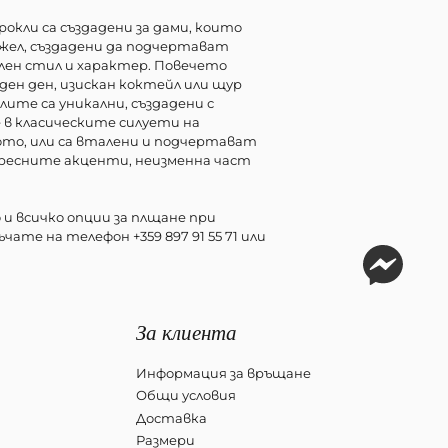
окли са създадени за дами, които
ижел, създадени да подчертават
ен стил и характер. Повечето
ден ден, изискан коктейл или щур
ите са уникални, създадени с
 в класическите силуети на
лото, или са вталени и подчертават
ересните акценти, неизменна част
и всичко опции за плщане при
чате на телефон +359 897 91 55 71 или
За клиента
Информация за връщане
Общи условия
Доставка
Размери