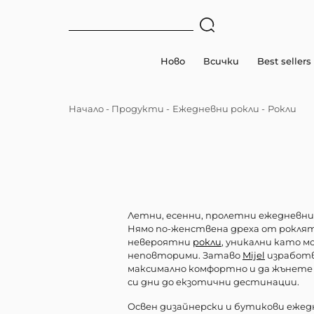
Ново
Всички
Best sellers
Начало
-
Продукти
-
Ежедневни рокли
-
Рокли
Летни, есенни, пролетни ежедневн
Нямо по-женствена дреха от роклят
невероятни
рокли
, уникални като 
неповторими. Затаво
Mijel
изработва
максимално комфортно и да жънете 
си дни до екзотични дестинации.
Освен дизайнерски и бутикови ежед